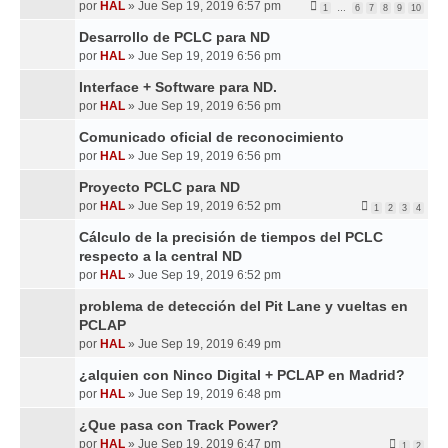
por
HAL
»
Jue Sep 19, 2019 6:57 pm
1
…
6
7
8
9
10
Desarrollo de PCLC para ND
por
HAL
»
Jue Sep 19, 2019 6:56 pm
Interface + Software para ND.
por
HAL
»
Jue Sep 19, 2019 6:56 pm
Comunicado oficial de reconocimiento
por
HAL
»
Jue Sep 19, 2019 6:56 pm
Proyecto PCLC para ND
por
HAL
»
Jue Sep 19, 2019 6:52 pm
1
2
3
4
Cálculo de la precisión de tiempos del PCLC
respecto a la central ND
por
HAL
»
Jue Sep 19, 2019 6:52 pm
problema de detección del Pit Lane y vueltas en
PCLAP
por
HAL
»
Jue Sep 19, 2019 6:49 pm
¿alquien con Ninco Digital + PCLAP en Madrid?
por
HAL
»
Jue Sep 19, 2019 6:48 pm
¿Que pasa con Track Power?
por
HAL
»
Jue Sep 19, 2019 6:47 pm
1
2