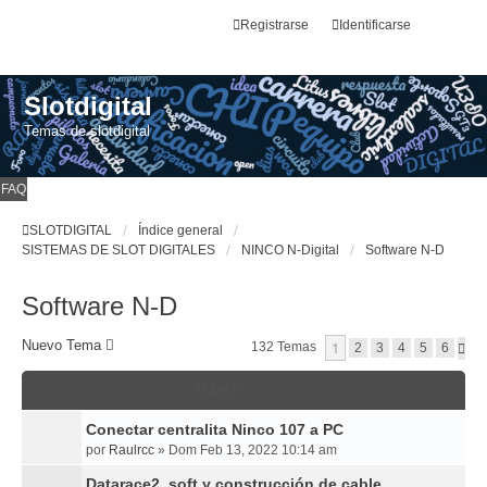
Registrarse
Identificarse
Slotdigital
Temas de slotdigital
FAQ
SLOTDIGITAL
Índice general
SISTEMAS DE SLOT DIGITALES
NINCO N-Digital
Software N-D
Software N-D
Nuevo Tema
1
132 Temas
S
2
3
4
5
6
I
G
TEMAS
U
I
E
Conectar centralita Ninco 107 a PC
N
por
Raulrcc
»
Dom Feb 13, 2022 10:14 am
T
E
Datarace2, soft y construcción de cable