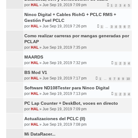
por
HAL
»
Jue Sep 19, 2019 7:09 pm
1
2
3
4
5
Ninco Digital + Cables RichG + PCLC RMS +
Gestión Fuel PCLC
por
HAL
»
Jue Sep 19, 2019 7:26 pm
1
…
3
4
5
6
7
Como realizar carreras por mangas generadas por
PCLAP
por
HAL
»
Jue Sep 19, 2019 7:35 pm
MAARDS
por
HAL
»
Jue Sep 19, 2019 7:32 pm
1
2
3
4
BS Mod V1
por
HAL
»
Jue Sep 19, 2019 7:17 pm
1
…
6
7
8
9
10
Software ND108Tester para Ninco Digital
por
HAL
»
Jue Sep 19, 2019 7:13 pm
1
2
3
4
PC Lap Counter + DeskBot, voces en directo
por
HAL
»
Jue Sep 19, 2019 7:09 pm
Actualizaciones del PCLC (II)
por
HAL
»
Jue Sep 19, 2019 7:08 pm
Mi DataRacer...