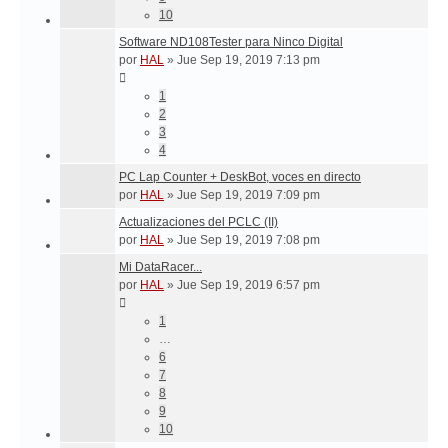
10
Software ND108Tester para Ninco Digital
por
HAL
»
Jue Sep 19, 2019 7:13 pm
1
2
3
4
PC Lap Counter + DeskBot, voces en directo
por
HAL
»
Jue Sep 19, 2019 7:09 pm
Actualizaciones del PCLC (II)
por
HAL
»
Jue Sep 19, 2019 7:08 pm
Mi DataRacer...
por
HAL
»
Jue Sep 19, 2019 6:57 pm
1
…
6
7
8
9
10