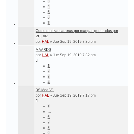
3
4
5
6
7
Como realizar carreras por mangas generadas por
PCLAP
por
HAL
»
Jue Sep 19, 2019 7:35 pm
MAARDS
por
HAL
»
Jue Sep 19, 2019 7:32 pm
1
2
3
4
BS Mod V1
por
HAL
»
Jue Sep 19, 2019 7:17 pm
1
…
6
7
8
9