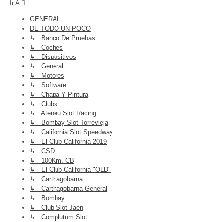
Ir A
GENERAL
DE TODO UN POCO
↳ Banco De Pruebas
↳ Coches
↳ Dispositivos
↳ General
↳ Motores
↳ Software
↳ Chapa Y Pintura
↳ Clubs
↳ Ateneu Slot Racing
↳ Bombay Slot Torrevieja
↳ California Slot Speedway
↳ El Club California 2019
↳ CSD
↳ 100Km. CB
↳ El Club California "OLD"
↳ Carthagobarna
↳ Carthagobarna General
↳ Bombay
↳ Club Slot Jaén
↳ Complutum Slot