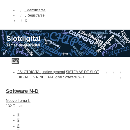
Identificarse
Registrarse
Slotdigital
Temas de slotdigital
FAQ
SLOTDIGITAL
Índice general
SISTEMAS DE SLOT
DIGITALES
NINCO N-Digital
Software N-D
Software N-D
Nuevo Tema
132 Temas
1
2
3