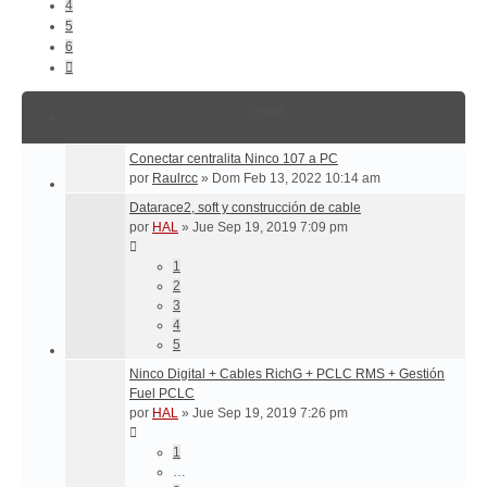
4
5
6
Siguiente
Temas
Conectar centralita Ninco 107 a PC
por
Raulrcc
»
Dom Feb 13, 2022 10:14 am
Datarace2, soft y construcción de cable
por
HAL
»
Jue Sep 19, 2019 7:09 pm
1
2
3
4
5
Ninco Digital + Cables RichG + PCLC RMS + Gestión
Fuel PCLC
por
HAL
»
Jue Sep 19, 2019 7:26 pm
1
…