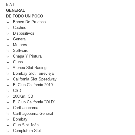
Ir A
GENERAL
DE TODO UN POCO
↳ Banco De Pruebas
↳ Coches
↳ Dispositivos
↳ General
↳ Motores
↳ Software
↳ Chapa Y Pintura
↳ Clubs
↳ Ateneu Slot Racing
↳ Bombay Slot Torrevieja
↳ California Slot Speedway
↳ El Club California 2019
↳ CSD
↳ 100Km. CB
↳ El Club California "OLD"
↳ Carthagobarna
↳ Carthagobarna General
↳ Bombay
↳ Club Slot Jaén
↳ Complutum Slot