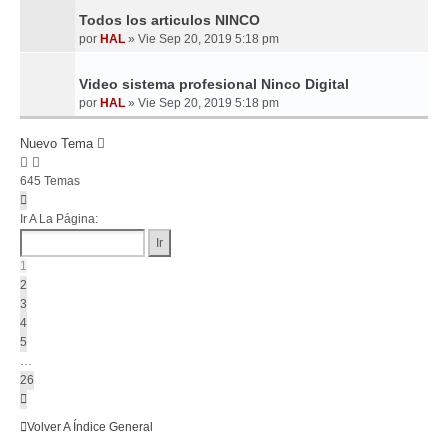
Todos los articulos NINCO
por
HAL
»
Vie Sep 20, 2019 5:18 pm
Video sistema profesional Ninco Digital
por
HAL
»
Vie Sep 20, 2019 5:18 pm
Nuevo Tema
645 Temas
Página
1
Ir A La Página:
De
26
1
2
3
4
5
…
26
Siguiente
Volver A Índice General