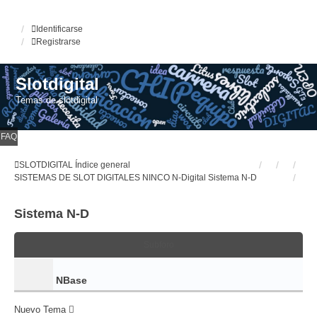
Identificarse
Registrarse
Slotdigital
Temas de slotdigital
FAQ
SLOTDIGITAL
Índice general
SISTEMAS DE SLOT DIGITALES
NINCO N-Digital
Sistema N-D
Sistema N-D
Subforo
NBase
Nuevo Tema