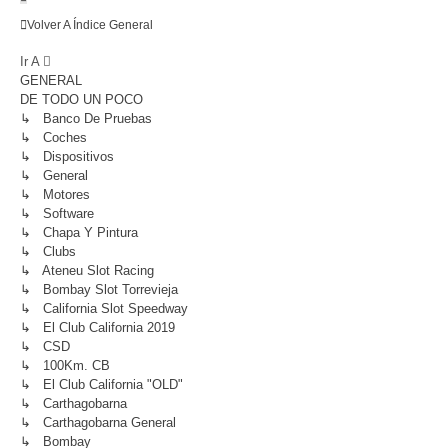
Volver A Índice General
Ir A
GENERAL
DE TODO UN POCO
↳ Banco De Pruebas
↳ Coches
↳ Dispositivos
↳ General
↳ Motores
↳ Software
↳ Chapa Y Pintura
↳ Clubs
↳ Ateneu Slot Racing
↳ Bombay Slot Torrevieja
↳ California Slot Speedway
↳ El Club California 2019
↳ CSD
↳ 100Km. CB
↳ El Club California "OLD"
↳ Carthagobarna
↳ Carthagobarna General
↳ Bombay