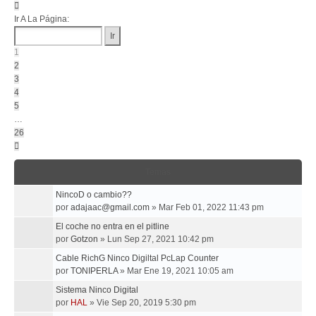
Página
1
Ir A La Página:
De
26
1
2
3
4
5
…
26
Siguiente
Temas
NincoD o cambio??
por
adajaac@gmail.com
»
Mar Feb 01, 2022 11:43 pm
El coche no entra en el pitline
por
Gotzon
»
Lun Sep 27, 2021 10:42 pm
Cable RichG Ninco Digiltal PcLap Counter
por
TONIPERLA
»
Mar Ene 19, 2021 10:05 am
Sistema Ninco Digital
por
HAL
»
Vie Sep 20, 2019 5:30 pm