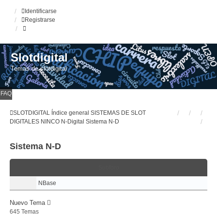
Identificarse
Registrarse
Slotdigital
Temas de slotdigital
FAQ
SLOTDIGITAL
Índice general
SISTEMAS DE SLOT
DIGITALES
NINCO N-Digital
Sistema N-D
Sistema N-D
Subforo
NBase
Nuevo Tema
645 Temas