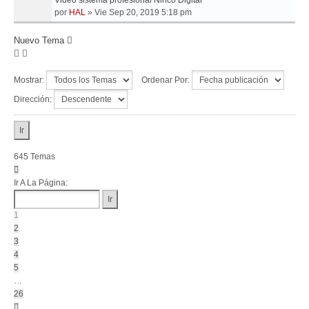
Video sistema profesional Ninco Digital
por
HAL
»
Vie Sep 20, 2019 5:18 pm
Nuevo Tema
Mostrar:
Ordenar Por:
Dirección:
645 Temas
Página
1
Ir A La Página:
De
26
1
2
3
4
5
…
26
Siguiente