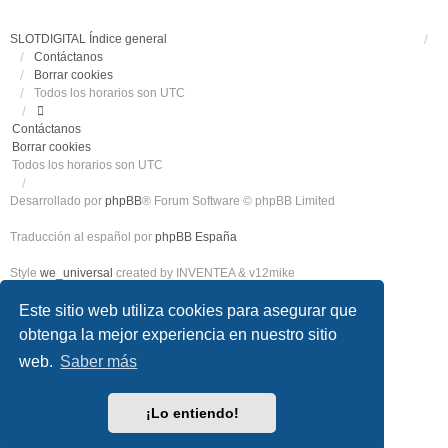
SLOTDIGITAL
Índice general
Contáctanos
Borrar cookies
Todos los horarios son
UTC
Contáctanos
Borrar cookies
Todos los horarios son
UTC
Desarrollado por
phpBB
® Forum Software © phpBB Limited
Traducción al español por
phpBB España
Style
we_universal
created by INVENTEA & v12mike
Este sitio web utiliza cookies para asegurar que
Privacidad
|
Condiciones
obtenga la mejor experiencia en nuestro sitio
web.
Saber más
¡Lo entiendo!