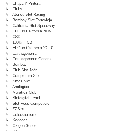
↳ Chapa Y Pintura
↳ Clubs
↳ Ateneu Slot Racing
↳ Bombay Slot Torrevieja
↳ California Slot Speedway
↳ El Club California 2019
↳ CSD
↳ 100Km. CB
↳ El Club California "OLD"
↳ Carthagobarna
↳ Carthagobarna General
↳ Bombay
↳ Club Slot Jaén
↳ Complutum Slot
↳ Kmos Slot
↳ Analógico
↳ Moratros Club
↳ Slotdigital Ferrol
↳ Slot Reus Competició
↳ ZZSlot
↳ Coleccionismo
↳ Kedadas
↳ Oxigen Series