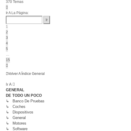
370 Temas
Página
1
Ir A La Página:
De
15
1
2
3
4
5
…
15
Siguiente
Volver A Índice General
Ir A
GENERAL
DE TODO UN POCO
↳ Banco De Pruebas
↳ Coches
↳ Dispositivos
↳ General
↳ Motores
↳ Software