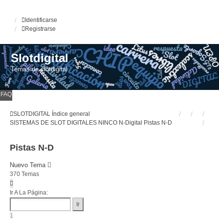
Identificarse
Registrarse
Slotdigital
Temas de slotdigital
FAQ
SLOTDIGITAL
Índice general
SISTEMAS DE SLOT DIGITALES
NINCO N-Digital
Pistas N-D
Pistas N-D
Nuevo Tema
370 Temas
Página
1
Ir A La Página:
De
15
1