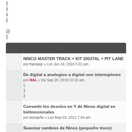
2
3
4
5
…
15
Siguiente
TEMAS
NINCO MASTER TRACK + KIT DIGITAL + PIT LANE
por
franspqr
»
Lun Jun 24, 2024 5:01 pm
De digital a analogico a digital con interruptores
por
HAL
»
Vie Sep 20, 2019 10:16 am
1
2
Convertir los desvíos en Y de Ninco digital en
bidireccionales
por
borojeño
»
Lun May 03, 2021 7:44 am
Suavizar cambios de Ninco (pequeño truco)