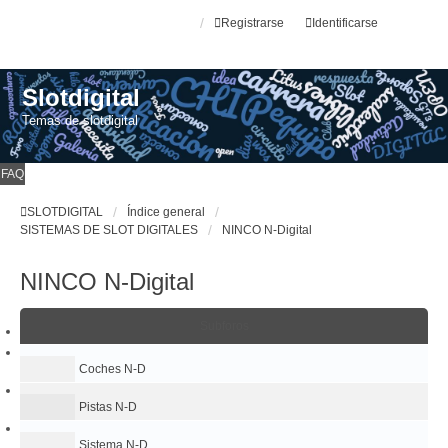
Registrarse
Identificarse
Slotdigital
Temas de slotdigital
FAQ
SLOTDIGITAL
Índice general
SISTEMAS DE SLOT DIGITALES
NINCO N-Digital
NINCO N-Digital
Subforos
Coches N-D
Pistas N-D
Sistema N-D