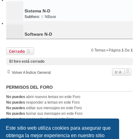
Sistema N-D
Subforo:
NBase
Software N-D
0 Temas • Página
1
De
1
Cerrado
El foro está cerrado
Ir A
Volver A Índice General
PERMISOS DEL FORO
No puedes
abrir nuevos temas en este Foro
No puedes
responder a temas en este Foro
No puedes
editar sus mensajes en este Foro
No puedes
borrar sus mensajes en este Foro
No puedes
enviar adjuntos en este Foro
Este sitio web utiliza cookies para asegurar que
obtenga la mejor experiencia en nuestro sitio
SLOTDIGITAL
Índice general
Contáctanos