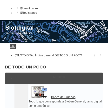
Identificarse
Registrarse
Slotdigital
Temas de slotdigital
FAQ
SLOTDIGITAL
Índice general
DE TODO UN POCO
DE TODO UN POCO
Subforos
Banco de Pruebas
Todo lo que corresponda a Slot en General, tanto digital
como analógico