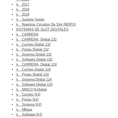
↳ 2017
↳ 2018
↳ 2019
↳ Sureste Series
↳ Nuestros Circuitos De Slot (MOPU)
SISTEMAS DE SLOT DIGITALES
↳ CARRERA
↳ CARRERA, Digital 132
↳ Coches Digital 132
↳ Pistas Digital 132
↳ Sistema Digital 132
↳ Software Digital 132
↳ CARRERA, Digital 124
↳ Coches Digital 124
↳ Pistas Digital 124
↳ Sistema Digital 124
↳ Software Digital 124
↳ NINCO N-Digital
↳ Coches N-D
↳ Pistas N-D
↳ Sistema N-D
↳ NBase
↳ Software N-D