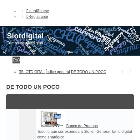
Identificarse
Registrarse
Slotdigital
Temas de slotdigital
FAQ
SLOTDIGITAL
Índice general
DE TODO UN POCO
DE TODO UN POCO
Subforos
Banco de Pruebas
Todo lo que corresponda a Slot en General, tanto digital
como analógico