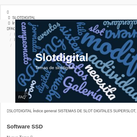
SLOTDIGITAL
Índice general
FAQ
Identificarse
Registrarse
Slotdigital
Temas de slotdigital
FAQ
SLOTDIGITAL
Índice general
SISTEMAS DE SLOT DIGITALES
SUPERSLOT, S
Software SSD