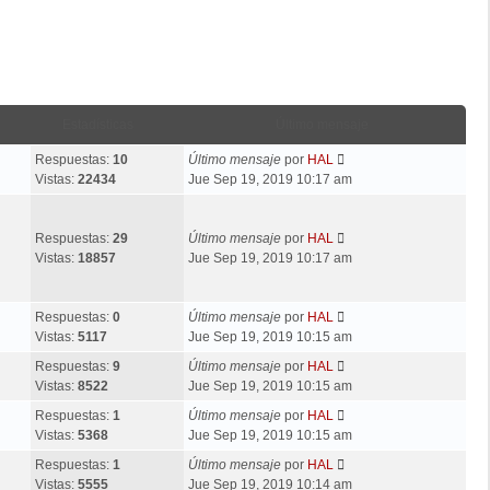
Estadísticas
Último mensaje
Respuestas:
10
Último mensaje
por
HAL
Vistas:
22434
Jue Sep 19, 2019 10:17 am
Respuestas:
29
Último mensaje
por
HAL
Vistas:
18857
Jue Sep 19, 2019 10:17 am
Respuestas:
0
Último mensaje
por
HAL
Vistas:
5117
Jue Sep 19, 2019 10:15 am
Respuestas:
9
Último mensaje
por
HAL
Vistas:
8522
Jue Sep 19, 2019 10:15 am
Respuestas:
1
Último mensaje
por
HAL
Vistas:
5368
Jue Sep 19, 2019 10:15 am
Respuestas:
1
Último mensaje
por
HAL
Vistas:
5555
Jue Sep 19, 2019 10:14 am