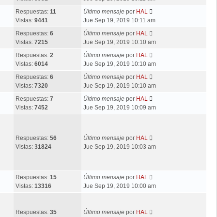
Respuestas:
11
Último mensaje
por
HAL
Vistas:
9441
Jue Sep 19, 2019 10:11 am
Respuestas:
6
Último mensaje
por
HAL
Vistas:
7215
Jue Sep 19, 2019 10:10 am
Respuestas:
2
Último mensaje
por
HAL
Vistas:
6014
Jue Sep 19, 2019 10:10 am
Respuestas:
6
Último mensaje
por
HAL
Vistas:
7320
Jue Sep 19, 2019 10:10 am
Respuestas:
7
Último mensaje
por
HAL
Vistas:
7452
Jue Sep 19, 2019 10:09 am
Respuestas:
56
Último mensaje
por
HAL
Vistas:
31824
Jue Sep 19, 2019 10:03 am
Respuestas:
15
Último mensaje
por
HAL
Vistas:
13316
Jue Sep 19, 2019 10:00 am
Respuestas:
35
Último mensaje
por
HAL