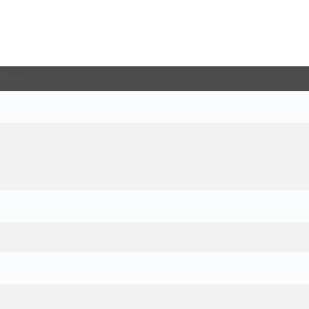
Temas