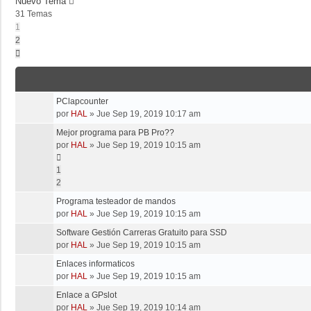
Nuevo Tema
31 Temas
1
2
Siguiente
PClapcounter
por
HAL
»
Jue Sep 19, 2019 10:17 am
Mejor programa para PB Pro??
por
HAL
»
Jue Sep 19, 2019 10:15 am
1
2
Programa testeador de mandos
por
HAL
»
Jue Sep 19, 2019 10:15 am
Software Gestión Carreras Gratuito para SSD
por
HAL
»
Jue Sep 19, 2019 10:15 am
Enlaces informaticos
por
HAL
»
Jue Sep 19, 2019 10:15 am
Enlace a GPslot
por
HAL
»
Jue Sep 19, 2019 10:14 am