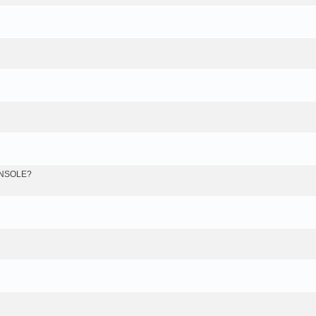
CONSOLE?