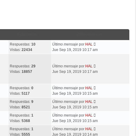
Estadísticas
Último mensaje
Respuestas:
10
Último mensaje
por
HAL
Vistas:
22434
Jue Sep 19, 2019 10:17 am
Respuestas:
29
Último mensaje
por
HAL
Vistas:
18857
Jue Sep 19, 2019 10:17 am
Respuestas:
0
Último mensaje
por
HAL
Vistas:
5117
Jue Sep 19, 2019 10:15 am
Respuestas:
9
Último mensaje
por
HAL
Vistas:
8521
Jue Sep 19, 2019 10:15 am
Respuestas:
1
Último mensaje
por
HAL
Vistas:
5368
Jue Sep 19, 2019 10:15 am
Respuestas:
1
Último mensaje
por
HAL
Vistas:
5555
Jue Sep 19, 2019 10:14 am