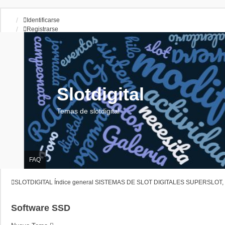
Identificarse
Registrarse
Slotdigital
Temas de slotdigital
FAQ
SLOTDIGITAL
Índice general
SISTEMAS DE SLOT DIGITALES
SUPERSLOT, S
Software SSD