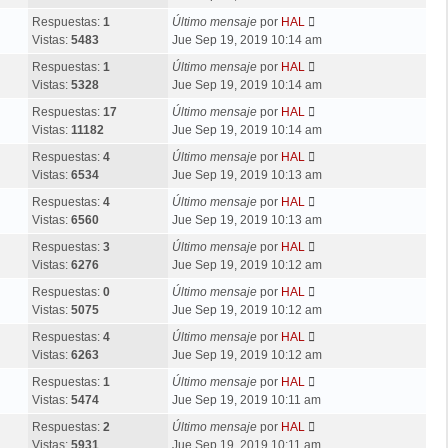
Respuestas:
1
Último mensaje
por
HAL
Vistas:
5483
Jue Sep 19, 2019 10:14 am
Respuestas:
1
Último mensaje
por
HAL
Vistas:
5328
Jue Sep 19, 2019 10:14 am
Respuestas:
17
Último mensaje
por
HAL
Vistas:
11182
Jue Sep 19, 2019 10:14 am
Respuestas:
4
Último mensaje
por
HAL
Vistas:
6534
Jue Sep 19, 2019 10:13 am
Respuestas:
4
Último mensaje
por
HAL
Vistas:
6560
Jue Sep 19, 2019 10:13 am
Respuestas:
3
Último mensaje
por
HAL
Vistas:
6276
Jue Sep 19, 2019 10:12 am
Respuestas:
0
Último mensaje
por
HAL
Vistas:
5075
Jue Sep 19, 2019 10:12 am
Respuestas:
4
Último mensaje
por
HAL
Vistas:
6263
Jue Sep 19, 2019 10:12 am
Respuestas:
1
Último mensaje
por
HAL
Vistas:
5474
Jue Sep 19, 2019 10:11 am
Respuestas:
2
Último mensaje
por
HAL
Vistas:
5931
Jue Sep 19, 2019 10:11 am