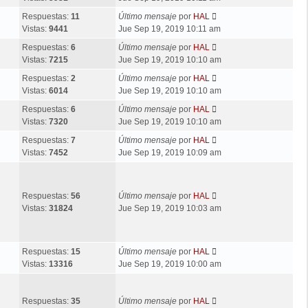
Respuestas:
11
Último mensaje
por
HAL
Vistas:
9441
Jue Sep 19, 2019 10:11 am
Respuestas:
6
Último mensaje
por
HAL
Vistas:
7215
Jue Sep 19, 2019 10:10 am
Respuestas:
2
Último mensaje
por
HAL
Vistas:
6014
Jue Sep 19, 2019 10:10 am
Respuestas:
6
Último mensaje
por
HAL
Vistas:
7320
Jue Sep 19, 2019 10:10 am
Respuestas:
7
Último mensaje
por
HAL
Vistas:
7452
Jue Sep 19, 2019 10:09 am
Respuestas:
56
Último mensaje
por
HAL
Vistas:
31824
Jue Sep 19, 2019 10:03 am
Respuestas:
15
Último mensaje
por
HAL
Vistas:
13316
Jue Sep 19, 2019 10:00 am
Respuestas:
35
Último mensaje
por
HAL