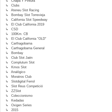
↳ Chapa Y Pintura
↳ Clubs
↳ Ateneu Slot Racing
↳ Bombay Slot Torrevieja
↳ California Slot Speedway
↳ El Club California 2019
↳ CSD
↳ 100Km. CB
↳ El Club California "OLD"
↳ Carthagobarna
↳ Carthagobarna General
↳ Bombay
↳ Club Slot Jaén
↳ Complutum Slot
↳ Kmos Slot
↳ Analógico
↳ Moratros Club
↳ Slotdigital Ferrol
↳ Slot Reus Competició
↳ ZZSlot
↳ Coleccionismo
↳ Kedadas
↳ Oxigen Series
↳ 2015