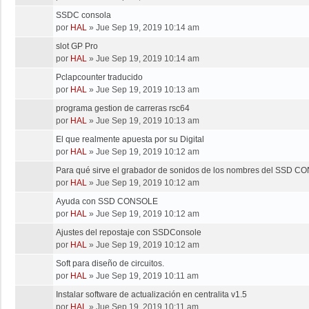
SSDC consola
por
HAL
»
Jue Sep 19, 2019 10:14 am
slot GP Pro
por
HAL
»
Jue Sep 19, 2019 10:14 am
Pclapcounter traducido
por
HAL
»
Jue Sep 19, 2019 10:13 am
programa gestion de carreras rsc64
por
HAL
»
Jue Sep 19, 2019 10:13 am
El que realmente apuesta por su Digital
por
HAL
»
Jue Sep 19, 2019 10:12 am
Para qué sirve el grabador de sonidos de los nombres del SSD 
por
HAL
»
Jue Sep 19, 2019 10:12 am
Ayuda con SSD CONSOLE
por
HAL
»
Jue Sep 19, 2019 10:12 am
Ajustes del repostaje con SSDConsole
por
HAL
»
Jue Sep 19, 2019 10:12 am
Soft para diseño de circuitos.
por
HAL
»
Jue Sep 19, 2019 10:11 am
Instalar software de actualización en centralita v1.5
por
HAL
»
Jue Sep 19, 2019 10:11 am