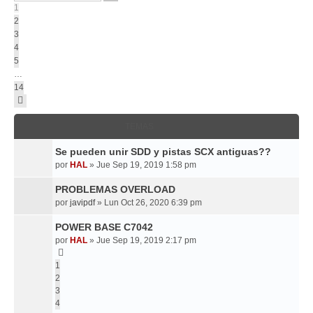
14
1
2
3
4
5
…
14
Siguiente
TEMAS
Se pueden unir SDD y pistas SCX antiguas??
por
HAL
»
Jue Sep 19, 2019 1:58 pm
PROBLEMAS OVERLOAD
por
javipdf
»
Lun Oct 26, 2020 6:39 pm
POWER BASE C7042
por
HAL
»
Jue Sep 19, 2019 2:17 pm
1
2
3
4