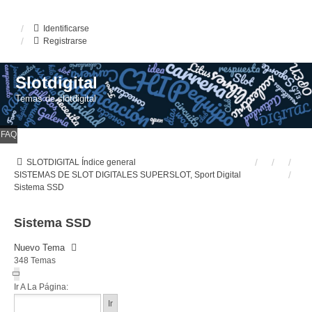
Identificarse
Registrarse
Slotdigital
Temas de slotdigital
FAQ
SLOTDIGITAL
Índice general
SISTEMAS DE SLOT DIGITALES
SUPERSLOT, Sport Digital
Sistema SSD
Sistema SSD
Nuevo Tema
348 Temas
Página
1
Ir A La Página:
De