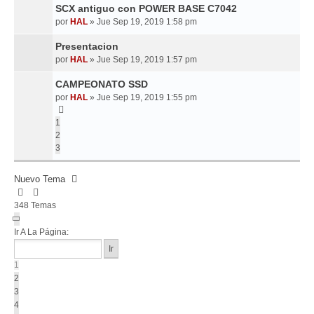
SCX antiguo con POWER BASE C7042
por
HAL
»
Jue Sep 19, 2019 1:58 pm
Presentacion
por
HAL
»
Jue Sep 19, 2019 1:57 pm
CAMPEONATO SSD
por
HAL
»
Jue Sep 19, 2019 1:55 pm
1
2
3
Nuevo Tema
348 Temas
Página
1
Ir A La Página:
De
14
1
2
3
4