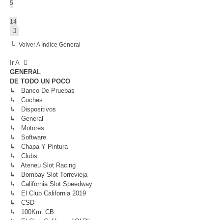
5
…
14
Siguiente
Volver A Índice General
Ir A
GENERAL
DE TODO UN POCO
↳ Banco De Pruebas
↳ Coches
↳ Dispositivos
↳ General
↳ Motores
↳ Software
↳ Chapa Y Pintura
↳ Clubs
↳ Ateneu Slot Racing
↳ Bombay Slot Torrevieja
↳ California Slot Speedway
↳ El Club California 2019
↳ CSD
↳ 100Km. CB