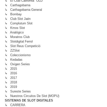
↳ El Club California "OLD"
↳ Carthagobarna
↳ Carthagobarna General
↳ Bombay
↳ Club Slot Jaén
↳ Complutum Slot
↳ Kmos Slot
↳ Analógico
↳ Moratros Club
↳ Slotdigital Ferrol
↳ Slot Reus Competició
↳ ZZSlot
↳ Coleccionismo
↳ Kedadas
↳ Oxigen Series
↳ 2015
↳ 2016
↳ 2017
↳ 2018
↳ 2019
↳ Sureste Series
↳ Nuestros Circuitos De Slot (MOPU)
SISTEMAS DE SLOT DIGITALES
↳ CARRERA