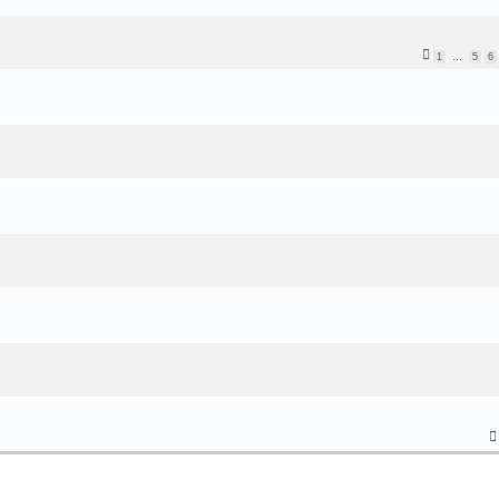
1
…
5
6