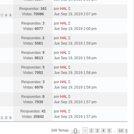
Respuestas:
161
por
HAL
Vistas:
70086
Jue Sep 19, 2019 2:07 pm
7
8
9
Respuestas:
3
por
HAL
Vistas:
6077
Jue Sep 19, 2019 2:00 pm
Respuestas:
2
por
HAL
Vistas:
5561
Jue Sep 19, 2019 1:59 pm
Respuestas:
9
por
HAL
Vistas:
8613
Jue Sep 19, 2019 1:59 pm
Respuestas:
5
por
HAL
Vistas:
7002
Jue Sep 19, 2019 1:58 pm
Respuestas:
3
por
HAL
Vistas:
6076
Jue Sep 19, 2019 1:58 pm
Respuestas:
8
por
HAL
Vistas:
7939
Jue Sep 19, 2019 1:57 pm
Respuestas:
41
por
HAL
Vistas:
25842
Jue Sep 19, 2019 1:57 pm
1
2
3
P
1
348 Temas
S
2
3
4
5
…
14
Á