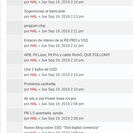
por
HAL
»
Jue Sep 19, 2019 2:14 pm
Sugerencias al fabricante
por
HAL
»
Jue Sep 19, 2019 2:13 pm
program chip
por
HAL
»
Jue Sep 19, 2019 2:11 pm
Enlaces de interes de la PB PRO y SSD
por
HAL
»
Jue Sep 19, 2019 2:11 pm
APB, Pit Lane, Pit Pro y cable RichG, QUE FOLLON!!!
por
HAL
»
Jue Sep 19, 2019 2:10 pm
Unir 2 trafos de SSD
por
HAL
»
Jue Sep 19, 2019 2:10 pm
Problema centralita
por
HAL
»
Jue Sep 19, 2019 2:10 pm
de sds a ssd Power base rcs pro
por
HAL
»
Jue Sep 19, 2019 2:08 pm
PB 1.5 quemada. ayuda.
por
HAL
»
Jue Sep 19, 2019 2:08 pm
Nuevo Blog sobre SSD. "Slot digital comienza"