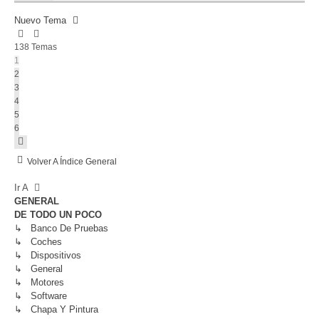
Nuevo Tema
138 Temas
1
2
3
4
5
6
Siguiente
Volver A Índice General
Ir A
GENERAL
DE TODO UN POCO
↳ Banco De Pruebas
↳ Coches
↳ Dispositivos
↳ General
↳ Motores
↳ Software
↳ Chapa Y Pintura