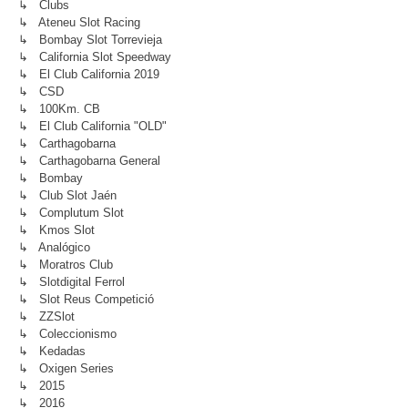
↳ Clubs
↳ Ateneu Slot Racing
↳ Bombay Slot Torrevieja
↳ California Slot Speedway
↳ El Club California 2019
↳ CSD
↳ 100Km. CB
↳ El Club California "OLD"
↳ Carthagobarna
↳ Carthagobarna General
↳ Bombay
↳ Club Slot Jaén
↳ Complutum Slot
↳ Kmos Slot
↳ Analógico
↳ Moratros Club
↳ Slotdigital Ferrol
↳ Slot Reus Competició
↳ ZZSlot
↳ Coleccionismo
↳ Kedadas
↳ Oxigen Series
↳ 2015
↳ 2016