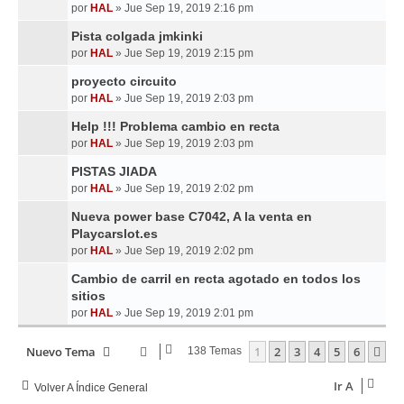
por
HAL
»
Jue Sep 19, 2019 2:16 pm
Pista colgada jmkinki
por
HAL
»
Jue Sep 19, 2019 2:15 pm
proyecto circuito
por
HAL
»
Jue Sep 19, 2019 2:03 pm
Help !!! Problema cambio en recta
por
HAL
»
Jue Sep 19, 2019 2:03 pm
PISTAS JIADA
por
HAL
»
Jue Sep 19, 2019 2:02 pm
Nueva power base C7042, A la venta en
Playcarslot.es
por
HAL
»
Jue Sep 19, 2019 2:02 pm
Cambio de carril en recta agotado en todos los
sitios
por
HAL
»
Jue Sep 19, 2019 2:01 pm
Nuevo Tema
1
2
3
4
5
6
Si
138 Temas
Ir A
Volver A Índice General