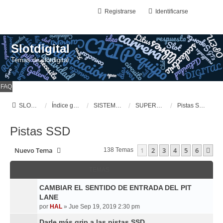
Registrarse
Identificarse
Slotdigital
Temas de slotdigital
FAQ
SLOTDIGITAL
Índice general
SISTEMAS DE SLOT DIGITALES
SUPERSLOT, Sport Digital
Pistas SSD
Pistas SSD
Nuevo Tema
1
2
3
4
5
6
Si
138 Temas
TEMAS
CAMBIAR EL SENTIDO DE ENTRADA DEL PIT
LANE
por
HAL
»
Jue Sep 19, 2019 2:30 pm
Darle más grip a las pistas SSD