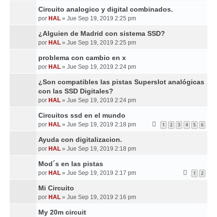
Circuito analogico y digital combinados.
por
HAL
»
Jue Sep 19, 2019 2:25 pm
¿Alguien de Madrid con sistema SSD?
por
HAL
»
Jue Sep 19, 2019 2:25 pm
problema con cambio en x
por
HAL
»
Jue Sep 19, 2019 2:24 pm
¿Son compatibles las pistas Superslot analógicas
con las SSD Digitales?
por
HAL
»
Jue Sep 19, 2019 2:24 pm
Circuitos ssd en el mundo
por
HAL
»
Jue Sep 19, 2019 2:18 pm
1
2
3
4
5
6
Ayuda con digitalizacion.
por
HAL
»
Jue Sep 19, 2019 2:18 pm
Mod´s en las pistas
por
HAL
»
Jue Sep 19, 2019 2:17 pm
1
2
Mi Circuito
por
HAL
»
Jue Sep 19, 2019 2:16 pm
My 20m circuit