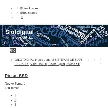
Identificarse
Registrarse
Slotdigital
Temas de slotdigital
FAQ
SLOTDIGITAL
Índice general
SISTEMAS DE SLOT
DIGITALES
SUPERSLOT, Sport Digital
Pistas SSD
Pistas SSD
Nuevo Tema
138 Temas
1
2
3