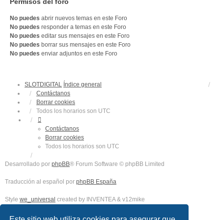
Permisos del foro
No puedes
abrir nuevos temas en este Foro
No puedes
responder a temas en este Foro
No puedes
editar sus mensajes en este Foro
No puedes
borrar sus mensajes en este Foro
No puedes
enviar adjuntos en este Foro
SLOTDIGITAL
Índice general
Contáctanos
Borrar cookies
Todos los horarios son
UTC
Contáctanos
Borrar cookies
Todos los horarios son
UTC
Desarrollado por
phpBB
® Forum Software © phpBB Limited
Traducción al español por
phpBB España
Style
we_universal
created by INVENTEA & v12mike
Privacidad
|
Condiciones
Este sitio web utiliza cookies para asegurar que