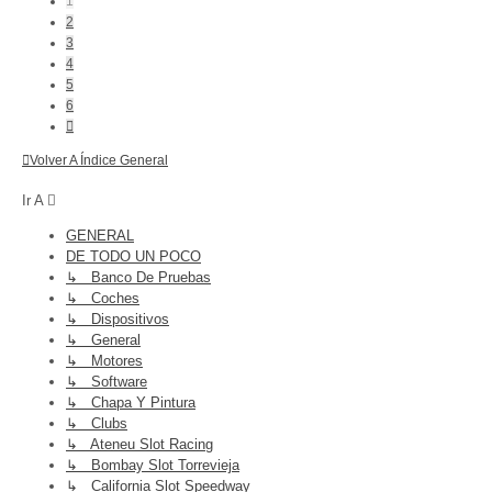
1
2
3
4
5
6
Siguiente
Volver A Índice General
Ir A
GENERAL
DE TODO UN POCO
↳ Banco De Pruebas
↳ Coches
↳ Dispositivos
↳ General
↳ Motores
↳ Software
↳ Chapa Y Pintura
↳ Clubs
↳ Ateneu Slot Racing
↳ Bombay Slot Torrevieja
↳ California Slot Speedway