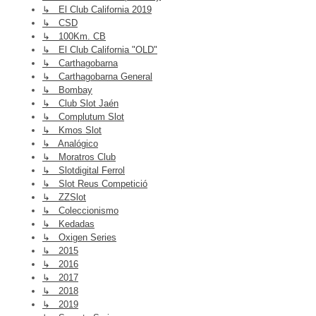
↳ El Club California 2019
↳ CSD
↳ 100Km. CB
↳ El Club California "OLD"
↳ Carthagobarna
↳ Carthagobarna General
↳ Bombay
↳ Club Slot Jaén
↳ Complutum Slot
↳ Kmos Slot
↳ Analógico
↳ Moratros Club
↳ Slotdigital Ferrol
↳ Slot Reus Competició
↳ ZZSlot
↳ Coleccionismo
↳ Kedadas
↳ Oxigen Series
↳ 2015
↳ 2016
↳ 2017
↳ 2018
↳ 2019