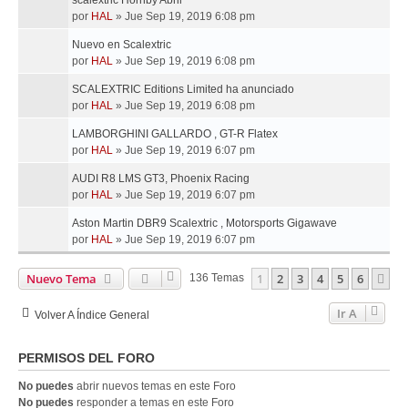
scalextric Hornby Abril
por
HAL
»
Jue Sep 19, 2019 6:08 pm
Nuevo en Scalextric
por
HAL
»
Jue Sep 19, 2019 6:08 pm
SCALEXTRIC Editions Limited ha anunciado
por
HAL
»
Jue Sep 19, 2019 6:08 pm
LAMBORGHINI GALLARDO , GT-R Flatex
por
HAL
»
Jue Sep 19, 2019 6:07 pm
AUDI R8 LMS GT3, Phoenix Racing
por
HAL
»
Jue Sep 19, 2019 6:07 pm
Aston Martin DBR9 Scalextric , Motorsports Gigawave
por
HAL
»
Jue Sep 19, 2019 6:07 pm
Nuevo Tema
1
2
3
4
5
6
Si
136 Temas
Ir A
Volver A Índice General
PERMISOS DEL FORO
No puedes
abrir nuevos temas en este Foro
No puedes
responder a temas en este Foro