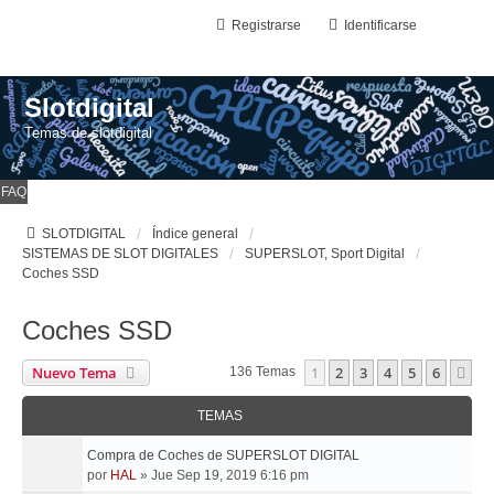
Registrarse
Identificarse
Slotdigital
Temas de slotdigital
FAQ
SLOTDIGITAL
Índice general
SISTEMAS DE SLOT DIGITALES
SUPERSLOT, Sport Digital
Coches SSD
Coches SSD
Nuevo Tema
1
2
3
4
5
6
Si
136 Temas
TEMAS
Compra de Coches de SUPERSLOT DIGITAL
por
HAL
»
Jue Sep 19, 2019 6:16 pm