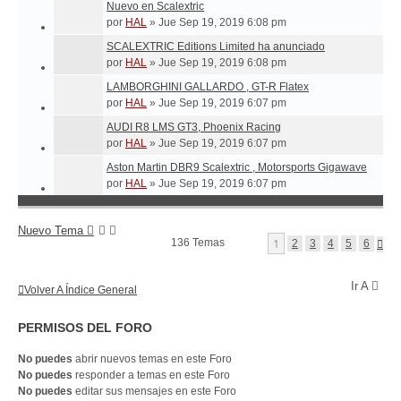
Nuevo en Scalextric
por
HAL
»
Jue Sep 19, 2019 6:08 pm
SCALEXTRIC Editions Limited ha anunciado
por
HAL
»
Jue Sep 19, 2019 6:08 pm
LAMBORGHINI GALLARDO , GT-R Flatex
por
HAL
»
Jue Sep 19, 2019 6:07 pm
AUDI R8 LMS GT3, Phoenix Racing
por
HAL
»
Jue Sep 19, 2019 6:07 pm
Aston Martin DBR9 Scalextric , Motorsports Gigawave
por
HAL
»
Jue Sep 19, 2019 6:07 pm
Nuevo Tema
1
136 Temas
S
2
3
4
5
6
I
G
U
Ir A
Volver A Índice General
I
E
N
PERMISOS DEL FORO
T
E
No puedes
abrir nuevos temas en este Foro
No puedes
responder a temas en este Foro
No puedes
editar sus mensajes en este Foro