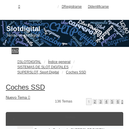
Registrarse
Identificarse
Slotdigital
Temas de slotdigital
FAQ
SLOTDIGITAL
Índice general
SISTEMAS DE SLOT DIGITALES
SUPERSLOT, Sport Digital
Coches SSD
Coches SSD
Nuevo Tema
1
136 Temas
S
2
3
4
5
6
I
G
U
Temas
I
E
N