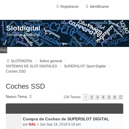
Registrarse
Identificarse
Slotdigital
Temas de slotdigital
FAQ
SLOTDIGITAL
Índice general
SISTEMAS DE SLOT DIGITALES
SUPERSLOT, Sport Digital
Coches SSD
Coches SSD
Nuevo Tema
1
136 Temas
2
3
4
5
6
S
I
G
TEMAS
U
I
E
Compra de Coches de SUPERSLOT DIGITAL
N
por
HAL
»
Jue Sep 19, 2019 6:16 pm
T