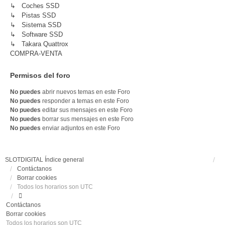
↳ Coches SSD
↳ Pistas SSD
↳ Sistema SSD
↳ Software SSD
↳ Takara Quattrox
COMPRA-VENTA
Permisos del foro
No puedes
abrir nuevos temas en este Foro
No puedes
responder a temas en este Foro
No puedes
editar sus mensajes en este Foro
No puedes
borrar sus mensajes en este Foro
No puedes
enviar adjuntos en este Foro
SLOTDIGITAL
Índice general
Contáctanos
Borrar cookies
Todos los horarios son
UTC
Contáctanos
Borrar cookies
Todos los horarios son
UTC