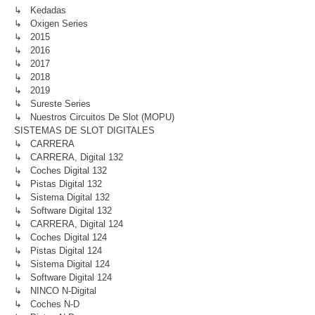
↳ Kedadas
↳ Oxigen Series
↳ 2015
↳ 2016
↳ 2017
↳ 2018
↳ 2019
↳ Sureste Series
↳ Nuestros Circuitos De Slot (MOPU)
SISTEMAS DE SLOT DIGITALES
↳ CARRERA
↳ CARRERA, Digital 132
↳ Coches Digital 132
↳ Pistas Digital 132
↳ Sistema Digital 132
↳ Software Digital 132
↳ CARRERA, Digital 124
↳ Coches Digital 124
↳ Pistas Digital 124
↳ Sistema Digital 124
↳ Software Digital 124
↳ NINCO N-Digital
↳ Coches N-D