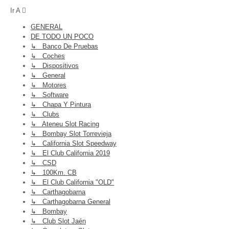
Ir A
GENERAL
DE TODO UN POCO
↳ Banco De Pruebas
↳ Coches
↳ Dispositivos
↳ General
↳ Motores
↳ Software
↳ Chapa Y Pintura
↳ Clubs
↳ Ateneu Slot Racing
↳ Bombay Slot Torrevieja
↳ California Slot Speedway
↳ El Club California 2019
↳ CSD
↳ 100Km. CB
↳ El Club California "OLD"
↳ Carthagobarna
↳ Carthagobarna General
↳ Bombay
↳ Club Slot Jaén