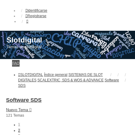
Identificarse
Registrarse
Slotdigital
Temas de slotdigital
FAQ
SLOTDIGITAL
Índice general
SISTEMAS DE SLOT
DIGITALES
SCALEXTRIC, SDS & WOS & ADVANCE
Software
SDS
Software SDS
Nuevo Tema
121 Temas
1
2