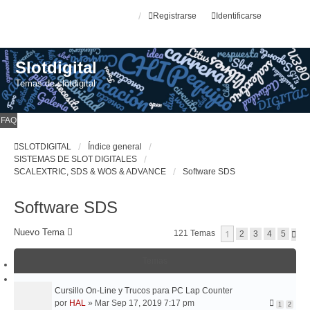
Registrarse
Identificarse
Slotdigital
Temas de slotdigital
FAQ
SLOTDIGITAL
Índice general
SISTEMAS DE SLOT DIGITALES
SCALEXTRIC, SDS & WOS & ADVANCE
Software SDS
Software SDS
Nuevo Tema
1
121 Temas
S
2
3
4
5
I
G
Temas
U
I
E
Cursillo On-Line y Trucos para PC Lap Counter
N
T
por
HAL
»
Mar Sep 17, 2019 7:17 pm
1
2