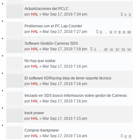
E
Actualizaciones del PCLC
por
HAL
»
Mar Sep 17, 2019 7:34 pm
1
2
Problemas con el PC Lap Counter
por
HAL
»
Mar Sep 17, 2019 7:27 pm
1
…
6
7
8
9
10
Software Gestión Carreras SDS
por
HAL
»
Mar Sep 17, 2019 7:18 pm
1
…
10
11
12
13
14
No hay que soldar
por
HAL
»
Mar Sep 17, 2019 7:16 pm
El software KDRacing deja de tener soporte técnico
por
HAL
»
Mar Sep 17, 2019 7:16 pm
Iniciado en SDS busco informacion sobre gestor de Carreras
por
HAL
»
Mar Sep 17, 2019 7:16 pm
track power
por
HAL
»
Mar Sep 17, 2019 7:15 pm
Comprar trackpower
por
HAL
»
Mar Sep 17, 2019 7:14 pm
1
2