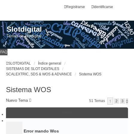
Registrarse
Identificarse
Slotdigital
Temas de slotdigital
FAQ
SLOTDIGITAL
Índice general
SISTEMAS DE SLOT DIGITALES
SCALEXTRIC, SDS & WOS & ADVANCE
Sistema WOS
Sistema WOS
Nuevo Tema
1
51 Temas
S
2
3
I
G
Temas
U
I
E
N
T
Error mando Wos