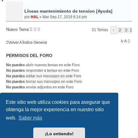
Líneas mantenimiento de tension [Ayuda]
por
HAL
»
Mar Sep 17, 2019 8:14 pm
Nuevo Tema
1
51 Temas
S
2
3
I
G
Ir A
Volver A Índice General
U
I
E
PERMISOS DEL FORO
N
T
E
No puedes
abrir nuevos temas en este Foro
No puedes
responder a temas en este Foro
No puedes
editar sus mensajes en este Foro
No puedes
borrar sus mensajes en este Foro
No puedes
enviar adjuntos en este Foro
Este sitio web utiliza cookies para asegurar que
SLOTDIGITAL
Índice general
Contáctanos
Borrar cookies
obtenga la mejor experiencia en nuestro sitio
Todos los horarios son
UTC
web.
Saber más
Desarrollado por
phpBB
® Forum Software © phpBB Limited
Traducción al español por
phpBB España
¡Lo entiendo!
Style
we_universal
created by INVENTEA & v12mike