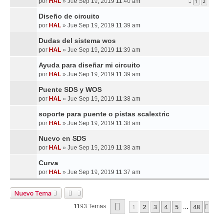
por
HAL
»
Jue Sep 19, 2019 11:40 am
1
2
Diseño de circuito
por
HAL
»
Jue Sep 19, 2019 11:39 am
Dudas del sistema wos
por
HAL
»
Jue Sep 19, 2019 11:39 am
Ayuda para diseñar mi circuito
por
HAL
»
Jue Sep 19, 2019 11:39 am
Puente SDS y WOS
por
HAL
»
Jue Sep 19, 2019 11:38 am
soporte para puente o pistas scalextric
por
HAL
»
Jue Sep 19, 2019 11:38 am
Nuevo en SDS
por
HAL
»
Jue Sep 19, 2019 11:38 am
Curva
por
HAL
»
Jue Sep 19, 2019 11:37 am
Nuevo Tema
Página
1
De
48
1
2
3
4
5
48
Si
1193 Temas
…