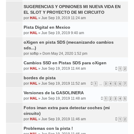
SUGERENCIAS Y OPINIONES MI NUEVA VIDA EN
EL SLOT Y PROYECTO DE MI CIRCUITO
por
HAL
»
Jue Sep 19, 2019 11:24 am
Pista Digital en Mexico
por
HAL
»
Jue Sep 19, 2019 9:40 am
oXigen en pista SDS (mecanizando cambios
sds...)
por
soflip
»
Dom May 24, 2020 1:52 pm
Cambios SSD en Pistas SDS para oXigen
por
HAL
»
Jue Sep 19, 2019 11:44 am
1
2
bordes de pista
por
HAL
»
Jue Sep 19, 2019 11:52 am
1
3
4
5
6
7
…
Versiones de la GASOLINERA
por
HAL
»
Jue Sep 19, 2019 11:48 am
1
2
3
4
5
Fotos iman extra para detectar coches (mi
circuito)
por
HAL
»
Jue Sep 19, 2019 11:46 am
1
2
Problemas con la pista !