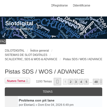
Registrarse
Identificarse
Slotdigital
Temas de slotdigital
FAQ
SLOTDIGITAL
Índice general
SISTEMAS DE SLOT DIGITALES
SCALEXTRIC, SDS & WOS & ADVANCE
Pistas SDS / WOS / ADVANCE
Pistas SDS / WOS / ADVANCE
Página
1
De
48
Nuevo Tema
1
2
3
4
5
48
Si
1193 Temas
…
TEMAS
Problema con pit lane
por
Elorian1
»
Dom Ene 04, 2026 6:49 pm