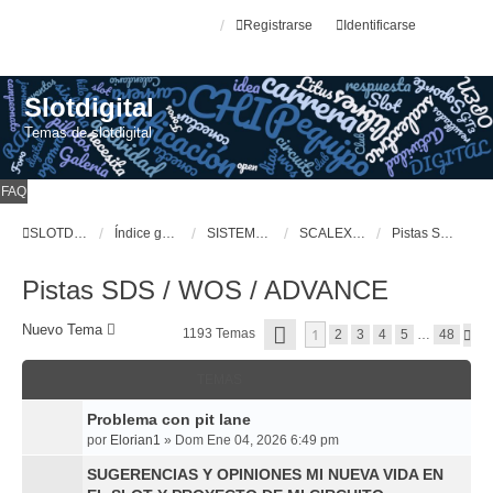
Registrarse
Identificarse
Slotdigital
Temas de slotdigital
FAQ
SLOTDIGITAL
Índice general
SISTEMAS DE SLOT DIGITALES
SCALEXTRIC, SDS & WOS & ADVANCE
Pistas SDS / WOS / ADVANCE
Pistas SDS / WOS / ADVANCE
P
Nuevo Tema
1
1193 Temas
S
2
3
4
5
…
48
Á
I
G
G
I
TEMAS
U
N
I
A
E
Problema con pit lane
1
N
D
por
Elorian1
»
Dom Ene 04, 2026 6:49 pm
T
E
E
4
SUGERENCIAS Y OPINIONES MI NUEVA VIDA EN
8