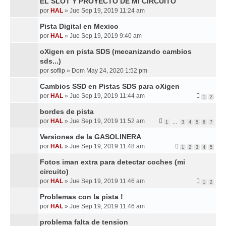
EL SLOT Y PROYECTO DE MI CIRCUITO
por
HAL
»
Jue Sep 19, 2019 11:24 am
Pista Digital en Mexico
por
HAL
»
Jue Sep 19, 2019 9:40 am
oXigen en pista SDS (mecanizando cambios
sds...)
por
soflip
»
Dom May 24, 2020 1:52 pm
Cambios SSD en Pistas SDS para oXigen
por
HAL
»
Jue Sep 19, 2019 11:44 am
1
2
bordes de pista
por
HAL
»
Jue Sep 19, 2019 11:52 am
1
…
3
4
5
6
7
Versiones de la GASOLINERA
por
HAL
»
Jue Sep 19, 2019 11:48 am
1
2
3
4
5
Fotos iman extra para detectar coches (mi
circuito)
por
HAL
»
Jue Sep 19, 2019 11:46 am
1
2
Problemas con la pista !
por
HAL
»
Jue Sep 19, 2019 11:46 am
problema falta de tension