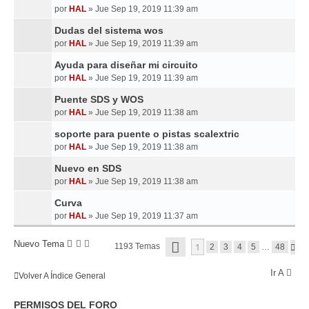
por
HAL
»
Jue Sep 19, 2019 11:39 am
Dudas del sistema wos
por
HAL
»
Jue Sep 19, 2019 11:39 am
Ayuda para diseñar mi circuito
por
HAL
»
Jue Sep 19, 2019 11:39 am
Puente SDS y WOS
por
HAL
»
Jue Sep 19, 2019 11:38 am
soporte para puente o pistas scalextric
por
HAL
»
Jue Sep 19, 2019 11:38 am
Nuevo en SDS
por
HAL
»
Jue Sep 19, 2019 11:38 am
Curva
por
HAL
»
Jue Sep 19, 2019 11:37 am
P
Nuevo Tema
1
1193 Temas
S
2
3
4
5
…
48
Á
I
G
G
I
Ir A
U
Volver A Índice General
N
I
A
E
1
PERMISOS DEL FORO
N