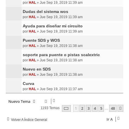
por
HAL
»
Jue Sep 19, 2019 11:39 am
Dudas del sistema wos
por
HAL
»
Jue Sep 19, 2019 11:39 am
Ayuda para diseñar mi circuito
por
HAL
»
Jue Sep 19, 2019 11:39 am
Puente SDS y WOS
por
HAL
»
Jue Sep 19, 2019 11:38 am
soporte para puente o pistas scalextric
por
HAL
»
Jue Sep 19, 2019 11:38 am
Nuevo en SDS
por
HAL
»
Jue Sep 19, 2019 11:38 am
Curva
por
HAL
»
Jue Sep 19, 2019 11:37 am
Nuevo Tema
Página
1
De
48
1
2
3
4
5
48
Si
1193 Temas
…
Ir A
Volver A Índice General