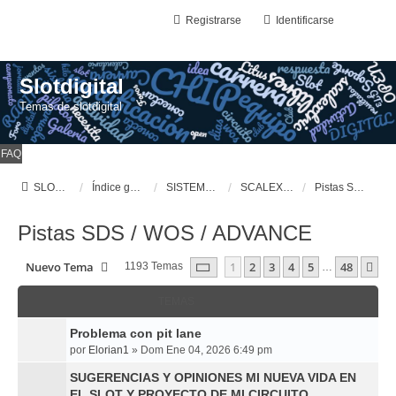
Registrarse
Identificarse
Slotdigital
Temas de slotdigital
FAQ
SLOTDIGITAL
Índice general
SISTEMAS DE SLOT DIGITALES
SCALEXTRIC, SDS & WOS & ADVANCE
Pistas SDS / WOS / ADVANCE
Pistas SDS / WOS / ADVANCE
Página
1
De
48
Nuevo Tema
1
2
3
4
5
48
Si
1193 Temas
…
TEMAS
Problema con pit lane
por
Elorian1
»
Dom Ene 04, 2026 6:49 pm
SUGERENCIAS Y OPINIONES MI NUEVA VIDA EN
EL SLOT Y PROYECTO DE MI CIRCUITO