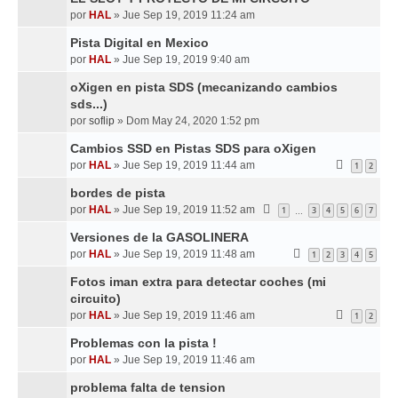
por
HAL
»
Jue Sep 19, 2019 11:24 am
Pista Digital en Mexico
por
HAL
»
Jue Sep 19, 2019 9:40 am
oXigen en pista SDS (mecanizando cambios
sds...)
por
soflip
»
Dom May 24, 2020 1:52 pm
Cambios SSD en Pistas SDS para oXigen
por
HAL
»
Jue Sep 19, 2019 11:44 am
1
2
bordes de pista
por
HAL
»
Jue Sep 19, 2019 11:52 am
1
3
4
5
6
7
…
Versiones de la GASOLINERA
por
HAL
»
Jue Sep 19, 2019 11:48 am
1
2
3
4
5
Fotos iman extra para detectar coches (mi
circuito)
por
HAL
»
Jue Sep 19, 2019 11:46 am
1
2
Problemas con la pista !
por
HAL
»
Jue Sep 19, 2019 11:46 am
problema falta de tension