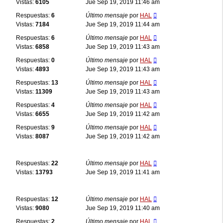
Vistas:
6105
Jue Sep 19, 2019 11:46 am
Respuestas:
6
Último mensaje
por
HAL
Vistas:
7184
Jue Sep 19, 2019 11:44 am
Respuestas:
6
Último mensaje
por
HAL
Vistas:
6858
Jue Sep 19, 2019 11:43 am
Respuestas:
0
Último mensaje
por
HAL
Vistas:
4893
Jue Sep 19, 2019 11:43 am
Respuestas:
13
Último mensaje
por
HAL
Vistas:
11309
Jue Sep 19, 2019 11:43 am
Respuestas:
4
Último mensaje
por
HAL
Vistas:
6655
Jue Sep 19, 2019 11:42 am
Respuestas:
9
Último mensaje
por
HAL
Vistas:
8087
Jue Sep 19, 2019 11:42 am
Respuestas:
22
Último mensaje
por
HAL
Vistas:
13793
Jue Sep 19, 2019 11:41 am
Respuestas:
12
Último mensaje
por
HAL
Vistas:
9080
Jue Sep 19, 2019 11:40 am
Respuestas:
2
Último mensaje
por
HAL