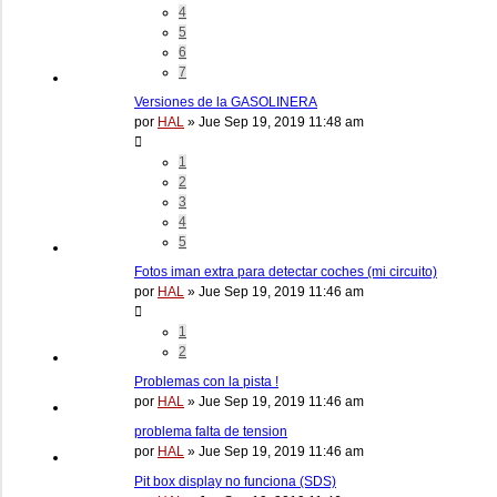
4
5
6
7
Versiones de la GASOLINERA
por
HAL
»
Jue Sep 19, 2019 11:48 am
1
2
3
4
5
Fotos iman extra para detectar coches (mi circuito)
por
HAL
»
Jue Sep 19, 2019 11:46 am
1
2
Problemas con la pista !
por
HAL
»
Jue Sep 19, 2019 11:46 am
problema falta de tension
por
HAL
»
Jue Sep 19, 2019 11:46 am
Pit box display no funciona (SDS)