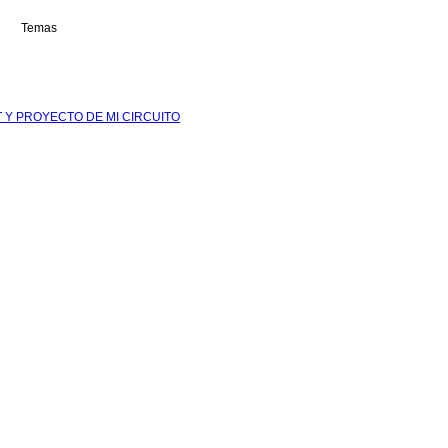
Temas
T Y PROYECTO DE MI CIRCUITO