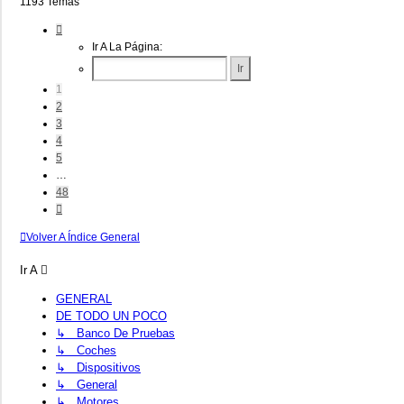
1193 Temas
Página
1
Ir A La Página:
De
48
1
2
3
4
5
…
48
Siguiente
Volver A Índice General
Ir A
GENERAL
DE TODO UN POCO
↳ Banco De Pruebas
↳ Coches
↳ Dispositivos
↳ General
↳ Motores