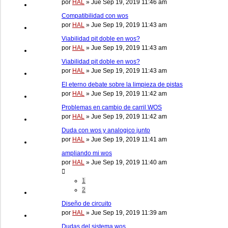
por
HAL
»
Jue Sep 19, 2019 11:46 am
Compatibilidad con wos
por
HAL
»
Jue Sep 19, 2019 11:43 am
Viabilidad pit doble en wos?
por
HAL
»
Jue Sep 19, 2019 11:43 am
Viabilidad pit doble en wos?
por
HAL
»
Jue Sep 19, 2019 11:43 am
El eterno debate sobre la limpieza de pistas
por
HAL
»
Jue Sep 19, 2019 11:42 am
Problemas en cambio de carril WOS
por
HAL
»
Jue Sep 19, 2019 11:42 am
Duda con wos y analogico junto
por
HAL
»
Jue Sep 19, 2019 11:41 am
ampliando mi wos
por
HAL
»
Jue Sep 19, 2019 11:40 am
1
2
Diseño de circuito
por
HAL
»
Jue Sep 19, 2019 11:39 am
Dudas del sistema wos