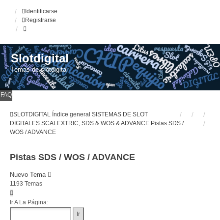
Identificarse
Registrarse
Slotdigital
Temas de slotdigital
FAQ
SLOTDIGITAL
Índice general
SISTEMAS DE SLOT
DIGITALES
SCALEXTRIC, SDS & WOS & ADVANCE
Pistas SDS /
WOS / ADVANCE
Pistas SDS / WOS / ADVANCE
Nuevo Tema
1193 Temas
Página
1
Ir A La Página:
De