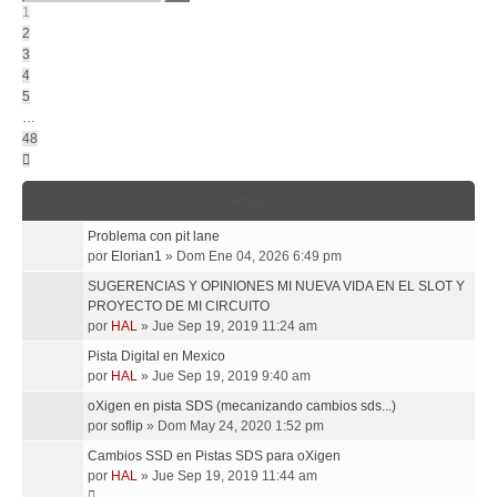
48
1
2
3
4
5
…
48
Siguiente
Temas
Problema con pit lane
por
Elorian1
»
Dom Ene 04, 2026 6:49 pm
SUGERENCIAS Y OPINIONES MI NUEVA VIDA EN EL SLOT Y
PROYECTO DE MI CIRCUITO
por
HAL
»
Jue Sep 19, 2019 11:24 am
Pista Digital en Mexico
por
HAL
»
Jue Sep 19, 2019 9:40 am
oXigen en pista SDS (mecanizando cambios sds...)
por
soflip
»
Dom May 24, 2020 1:52 pm
Cambios SSD en Pistas SDS para oXigen
por
HAL
»
Jue Sep 19, 2019 11:44 am