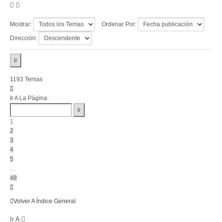
Mostrar:
Ordenar Por:
Dirección:
1193 Temas
Página
1
Ir A La Página:
De
48
1
2
3
4
5
…
48
Siguiente
Volver A Índice General
Ir A