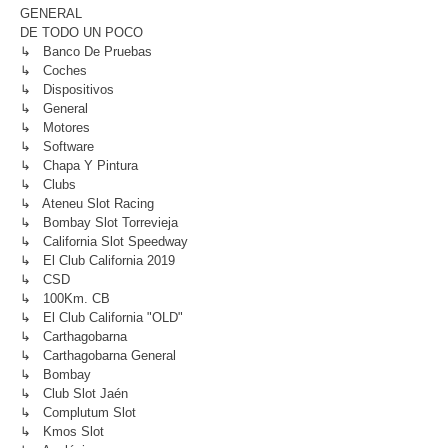
GENERAL
DE TODO UN POCO
↳ Banco De Pruebas
↳ Coches
↳ Dispositivos
↳ General
↳ Motores
↳ Software
↳ Chapa Y Pintura
↳ Clubs
↳ Ateneu Slot Racing
↳ Bombay Slot Torrevieja
↳ California Slot Speedway
↳ El Club California 2019
↳ CSD
↳ 100Km. CB
↳ El Club California "OLD"
↳ Carthagobarna
↳ Carthagobarna General
↳ Bombay
↳ Club Slot Jaén
↳ Complutum Slot
↳ Kmos Slot