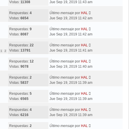
Vistas:
11308
Jue Sep 19, 2019 11:43 am
Respuestas:
4
Último mensaje
por
HAL
Vistas:
6654
Jue Sep 19, 2019 11:42 am
Respuestas:
9
Último mensaje
por
HAL
Vistas:
8087
Jue Sep 19, 2019 11:42 am
Respuestas:
22
Último mensaje
por
HAL
Vistas:
13791
Jue Sep 19, 2019 11:41 am
1
2
Respuestas:
12
Último mensaje
por
HAL
Vistas:
9078
Jue Sep 19, 2019 11:40 am
Respuestas:
2
Último mensaje
por
HAL
Vistas:
5837
Jue Sep 19, 2019 11:39 am
Respuestas:
5
Último mensaje
por
HAL
Vistas:
6565
Jue Sep 19, 2019 11:39 am
Respuestas:
4
Último mensaje
por
HAL
Vistas:
6216
Jue Sep 19, 2019 11:39 am
Respuestas:
2
Último mensaje
por
HAL