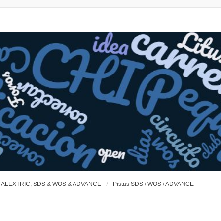
ALEXTRIC, SDS & WOS & ADVANCE
Pistas SDS / WOS / ADVANCE