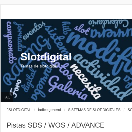
Slotdigital
Temas de slotdigital
FAQ
SLOTDIGITAL
Índice general
SISTEMAS DE SLOT DIGITALES
SC
Pistas SDS / WOS / ADVANCE