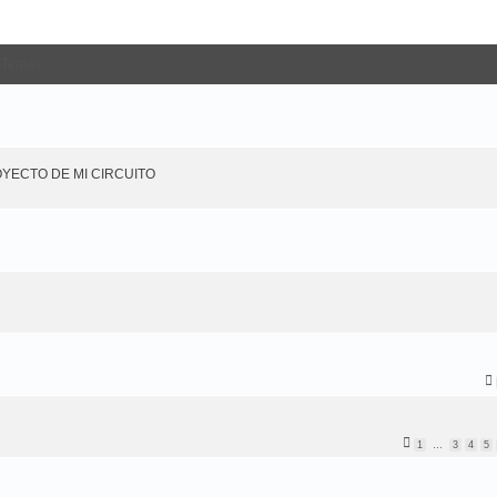
Temas
OYECTO DE MI CIRCUITO
1
…
3
4
5