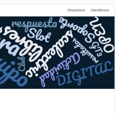
Registrarse
Identificarse