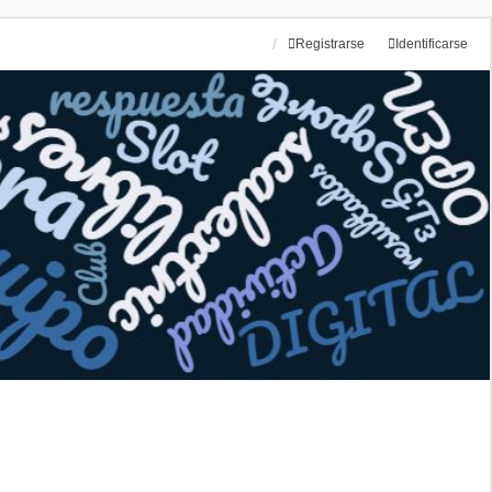
Registrarse
Identificarse