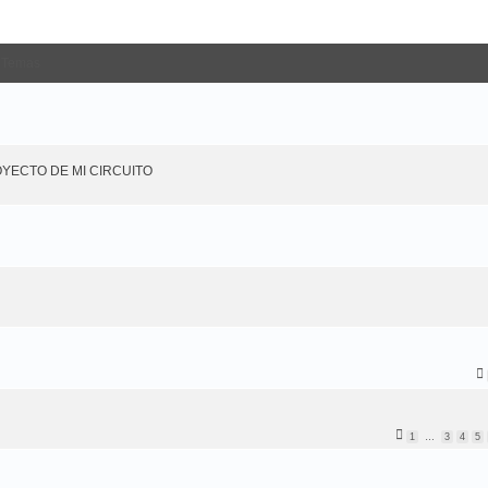
Temas
OYECTO DE MI CIRCUITO
1
…
3
4
5