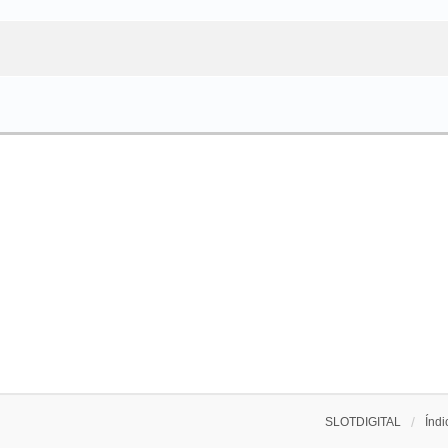
SLOTDIGITAL
Índi