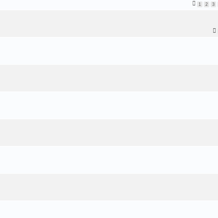
1
2
3