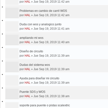
por
HAL
»
Jue Sep 19, 2019 11:42 am
Problemas en cambio de carril WOS
por
HAL
»
Jue Sep 19, 2019 11:42 am
Duda con wos y analogico junto
por
HAL
»
Jue Sep 19, 2019 11:41 am
ampliando mi wos
por
HAL
»
Jue Sep 19, 2019 11:40 am
Diseño de circuito
por
HAL
»
Jue Sep 19, 2019 11:39 am
Dudas del sistema wos
por
HAL
»
Jue Sep 19, 2019 11:39 am
Ayuda para diseñar mi circuito
por
HAL
»
Jue Sep 19, 2019 11:39 am
Puente SDS y WOS
por
HAL
»
Jue Sep 19, 2019 11:38 am
soporte para puente o pistas scalextric