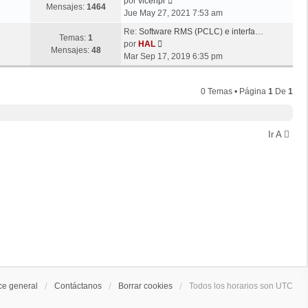
V
j
m
por
vicenpr
l
n
Mensajes:
1464
e
e
o
Jue May 27, 2021 7:53 am
t
s
r
m
i
a
Re:
Software RMS (PCLC) e interfa…
ú
e
Temas:
1
m
V
j
por
HAL
l
n
Mensajes:
48
o
e
e
Mar Sep 17, 2019 6:35 pm
t
s
m
r
i
a
e
ú
m
j
0 Temas • Página
1
De
1
n
l
o
e
s
t
m
a
i
e
j
m
Ir A
n
e
o
s
m
a
e
j
n
e
s
a
j
e
ce general
Contáctanos
Borrar cookies
Todos los horarios son
UTC