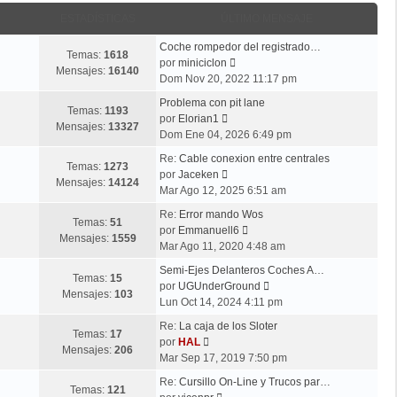
ESTADÍSTICAS
ÚLTIMO MENSAJE
Coche rompedor del registrado…
Temas:
1618
V
por
miniciclon
Mensajes:
16140
e
Dom Nov 20, 2022 11:17 pm
r
Problema con pit lane
ú
Temas:
1193
V
por
Elorian1
l
Mensajes:
13327
e
Dom Ene 04, 2026 6:49 pm
t
r
i
Re:
Cable conexion entre centrales
ú
Temas:
1273
V
m
por
Jaceken
l
Mensajes:
14124
e
o
Mar Ago 12, 2025 6:51 am
t
r
m
i
Re:
Error mando Wos
ú
e
Temas:
51
m
V
por
Emmanuell6
l
n
Mensajes:
1559
o
e
Mar Ago 11, 2020 4:48 am
t
s
m
r
i
a
Semi-Ejes Delanteros Coches A…
e
ú
Temas:
15
m
j
V
por
UGUnderGround
n
l
Mensajes:
103
o
e
e
Lun Oct 14, 2024 4:11 pm
s
t
m
r
a
i
Re:
La caja de los Sloter
e
ú
Temas:
17
V
j
m
por
HAL
n
l
Mensajes:
206
e
e
o
Mar Sep 17, 2019 7:50 pm
s
t
r
m
a
i
Re:
Cursillo On-Line y Trucos par…
ú
e
Temas:
121