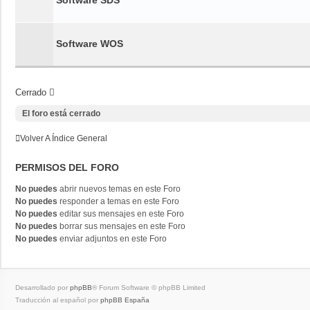
Software SDS
Software WOS
Cerrado
El foro está cerrado
Volver A Índice General
PERMISOS DEL FORO
No puedes
abrir nuevos temas en este Foro
No puedes
responder a temas en este Foro
No puedes
editar sus mensajes en este Foro
No puedes
borrar sus mensajes en este Foro
No puedes
enviar adjuntos en este Foro
Desarrollado por
phpBB
® Forum Software © phpBB Limited
Traducción al español por
phpBB España