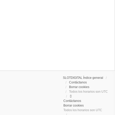
SLOTDIGITAL
Índice general
Contáctanos
Borrar cookies
Todos los horarios son
UTC
Contáctanos
Borrar cookies
Todos los horarios son
UTC