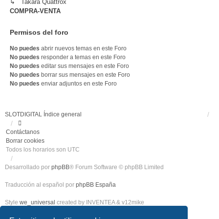
↳ Takara Quattrox
COMPRA-VENTA
Permisos del foro
No puedes
abrir nuevos temas en este Foro
No puedes
responder a temas en este Foro
No puedes
editar sus mensajes en este Foro
No puedes
borrar sus mensajes en este Foro
No puedes
enviar adjuntos en este Foro
SLOTDIGITAL
Índice general
Contáctanos
Borrar cookies
Todos los horarios son
UTC
Desarrollado por
phpBB
® Forum Software © phpBB Limited
Traducción al español por
phpBB España
Style
we_universal
created by INVENTEA & v12mike