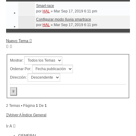
Smart race
por
HAL
»
Mar Sep 17, 2019 6:11 pm
Configurar modo lluvia smartrace
por
HAL
»
Mar Sep 17, 2019 6:11 pm
Nuevo Tema
Mostrar:
Ordenar Por:
Dirección:
2 Temas • Página
1
De
1
Volver A Índice General
Ir A
GENERAL