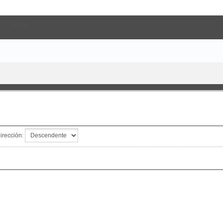
Temas
irección: