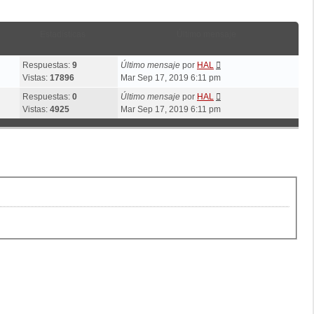
Estadísticas
Último mensaje
Respuestas:
9
Último mensaje
por
HAL
Vistas:
17896
Mar Sep 17, 2019 6:11 pm
Respuestas:
0
Último mensaje
por
HAL
Vistas:
4925
Mar Sep 17, 2019 6:11 pm