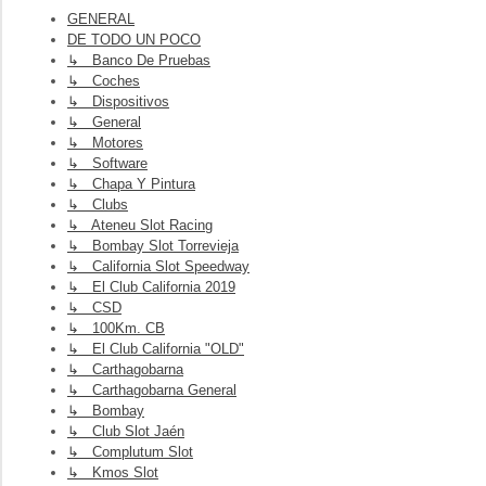
GENERAL
DE TODO UN POCO
↳ Banco De Pruebas
↳ Coches
↳ Dispositivos
↳ General
↳ Motores
↳ Software
↳ Chapa Y Pintura
↳ Clubs
↳ Ateneu Slot Racing
↳ Bombay Slot Torrevieja
↳ California Slot Speedway
↳ El Club California 2019
↳ CSD
↳ 100Km. CB
↳ El Club California "OLD"
↳ Carthagobarna
↳ Carthagobarna General
↳ Bombay
↳ Club Slot Jaén
↳ Complutum Slot
↳ Kmos Slot