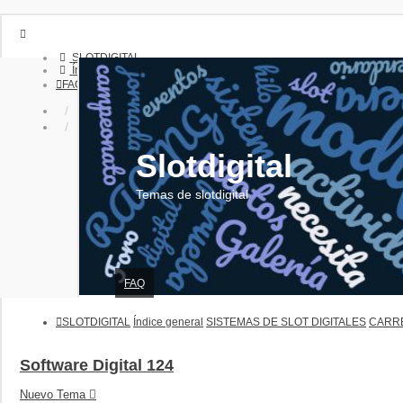
SLOTDIGITAL
Índice general
FAQ
Identificarse
Registrarse
Slotdigital
Temas de slotdigital
FAQ
SLOTDIGITAL
Índice general
SISTEMAS DE SLOT DIGITALES
CARR
Software Digital 124
Nuevo Tema