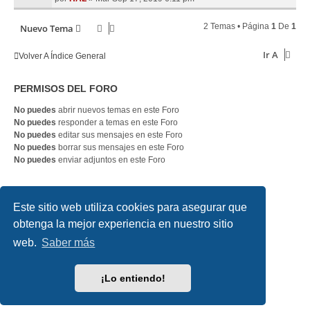
2 Temas • Página
1
De
1
Nuevo Tema
Ir A
Volver A Índice General
PERMISOS DEL FORO
No puedes
abrir nuevos temas en este Foro
No puedes
responder a temas en este Foro
No puedes
editar sus mensajes en este Foro
No puedes
borrar sus mensajes en este Foro
No puedes
enviar adjuntos en este Foro
SLOTDIGITAL
Índice general
Contáctanos
Este sitio web utiliza cookies para asegurar que
obtenga la mejor experiencia en nuestro sitio
Desarrollado por
phpBB
® Forum Software © phpBB Limited
web.
Saber más
Traducción al español por
phpBB España
Style
we_universal
created by INVENTEA & v12mike
Privacidad
|
Condiciones
¡Lo entiendo!