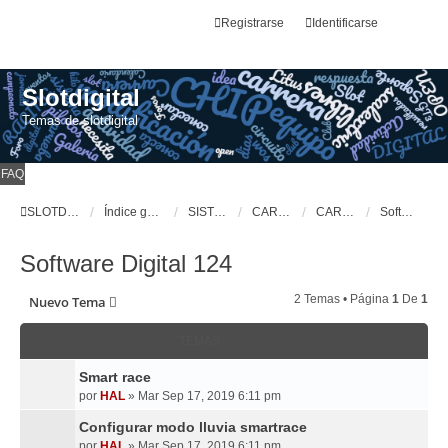
Registrarse
Identificarse
Slotdigital
Temas de slotdigital
FAQ
SLOTDIGITAL
Índice general
SISTEMAS DE SLOT DIGITALES
CARRERA
CARRERA, Digital 124
Software Digital 124
Software Digital 124
2 Temas • Página
1
De
1
Nuevo Tema
TEMAS
Smart race
por
HAL
»
Mar Sep 17, 2019 6:11 pm
Configurar modo lluvia smartrace
por
HAL
»
Mar Sep 17, 2019 6:11 pm