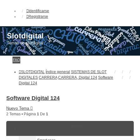
Identificarse
Registrarse
Slotdigital
Temas de slotdigital
FAQ
SLOTDIGITAL
Índice general
SISTEMAS DE SLOT
DIGITALES
CARRERA
CARRERA, Digital 124
Software
Digital 124
Software Digital 124
Nuevo Tema
2 Temas • Página
1
De
1
Temas