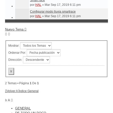
Smart race
por
HAL
»
Mar Sep 17, 2019 6:11 pm
Configurar modo lluvia smartrace
por
HAL
»
Mar Sep 17, 2019 6:11 pm
Nuevo Tema
Mostrar:
Ordenar Por:
Dirección:
2 Temas • Página
1
De
1
Volver A Índice General
Ir A
GENERAL