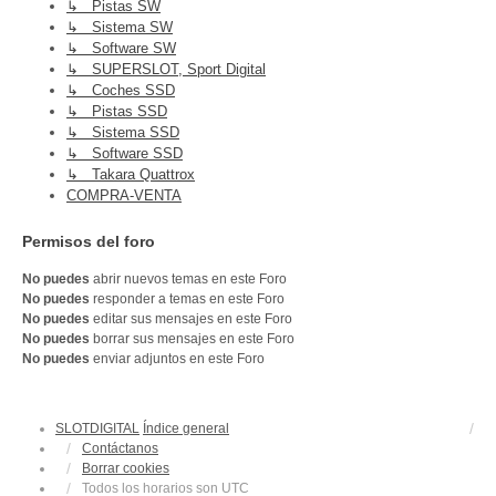
↳ Pistas SW
↳ Sistema SW
↳ Software SW
↳ SUPERSLOT, Sport Digital
↳ Coches SSD
↳ Pistas SSD
↳ Sistema SSD
↳ Software SSD
↳ Takara Quattrox
COMPRA-VENTA
Permisos del foro
No puedes
abrir nuevos temas en este Foro
No puedes
responder a temas en este Foro
No puedes
editar sus mensajes en este Foro
No puedes
borrar sus mensajes en este Foro
No puedes
enviar adjuntos en este Foro
SLOTDIGITAL
Índice general
Contáctanos
Borrar cookies
Todos los horarios son
UTC