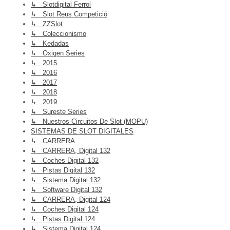
↳ Slotdigital Ferrol
↳ Slot Reus Competició
↳ ZZSlot
↳ Coleccionismo
↳ Kedadas
↳ Oxigen Series
↳ 2015
↳ 2016
↳ 2017
↳ 2018
↳ 2019
↳ Sureste Series
↳ Nuestros Circuitos De Slot (MOPU)
SISTEMAS DE SLOT DIGITALES
↳ CARRERA
↳ CARRERA, Digital 132
↳ Coches Digital 132
↳ Pistas Digital 132
↳ Sistema Digital 132
↳ Software Digital 132
↳ CARRERA, Digital 124
↳ Coches Digital 124
↳ Pistas Digital 124
↳ Sistema Digital 124