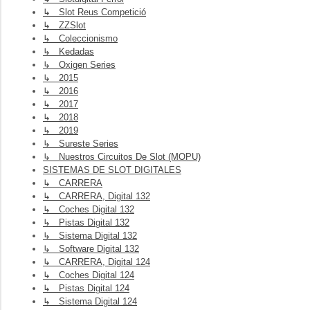
↳ Slot Reus Competició
↳ ZZSlot
↳ Coleccionismo
↳ Kedadas
↳ Oxigen Series
↳ 2015
↳ 2016
↳ 2017
↳ 2018
↳ 2019
↳ Sureste Series
↳ Nuestros Circuitos De Slot (MOPU)
SISTEMAS DE SLOT DIGITALES
↳ CARRERA
↳ CARRERA, Digital 132
↳ Coches Digital 132
↳ Pistas Digital 132
↳ Sistema Digital 132
↳ Software Digital 132
↳ CARRERA, Digital 124
↳ Coches Digital 124
↳ Pistas Digital 124
↳ Sistema Digital 124