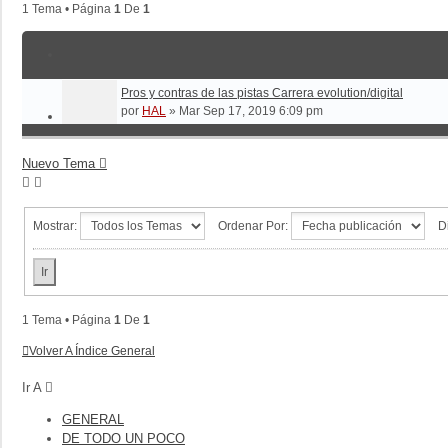
1 Tema • Página
1
De
1
Pros y contras de las pistas Carrera evolution/digital
por
HAL
»
Mar Sep 17, 2019 6:09 pm
Nuevo Tema
Mostrar:
Ordenar Por:
D
1 Tema • Página
1
De
1
Volver A Índice General
Ir A
GENERAL
DE TODO UN POCO