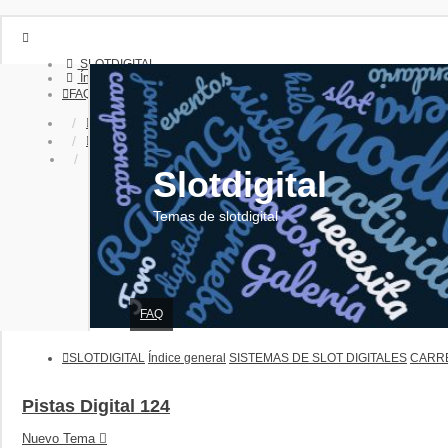
SLOTDIGITAL
Índice general
FAQ
Identificarse
Registrarse
Slotdigital
Temas de slotdigital
FAQ
SLOTDIGITAL
Índice general
SISTEMAS DE SLOT DIGITALES
CARR
Pistas Digital 124
Nuevo Tema