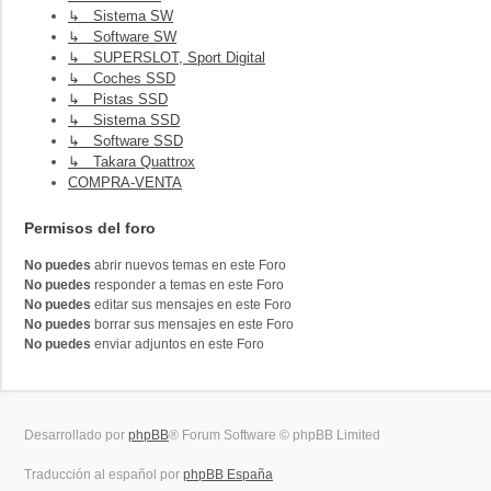
↳ Sistema SW
↳ Software SW
↳ SUPERSLOT, Sport Digital
↳ Coches SSD
↳ Pistas SSD
↳ Sistema SSD
↳ Software SSD
↳ Takara Quattrox
COMPRA-VENTA
Permisos del foro
No puedes
abrir nuevos temas en este Foro
No puedes
responder a temas en este Foro
No puedes
editar sus mensajes en este Foro
No puedes
borrar sus mensajes en este Foro
No puedes
enviar adjuntos en este Foro
Desarrollado por
phpBB
® Forum Software © phpBB Limited
Traducción al español por
phpBB España