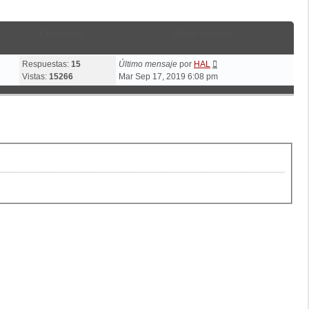
Estadísticas
Último mensaje
Respuestas:
15
Último mensaje
por
HAL
Vistas:
15266
Mar Sep 17, 2019 6:08 pm