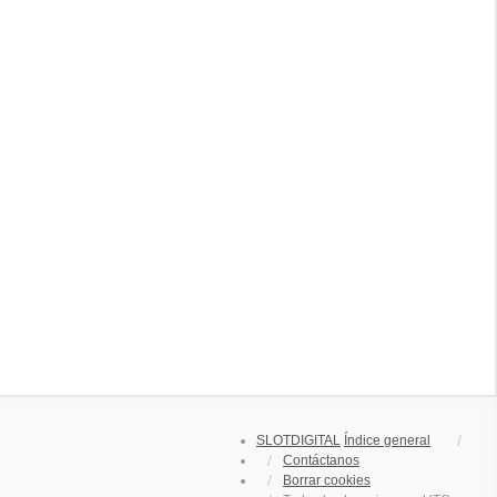
SLOTDIGITAL
Índice general
Contáctanos
Borrar cookies