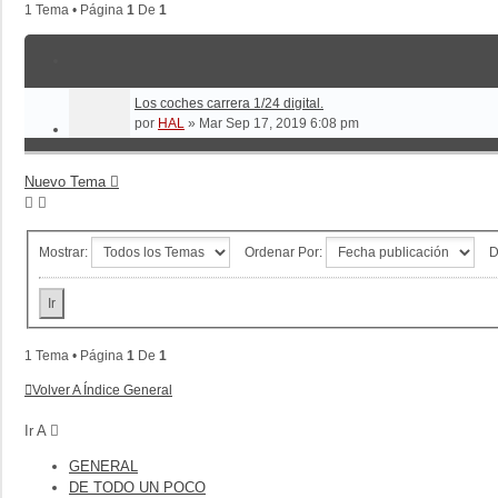
1 Tema • Página
1
De
1
Los coches carrera 1/24 digital.
por
HAL
»
Mar Sep 17, 2019 6:08 pm
Nuevo Tema
Mostrar:
Ordenar Por:
D
1 Tema • Página
1
De
1
Volver A Índice General
Ir A
GENERAL
DE TODO UN POCO