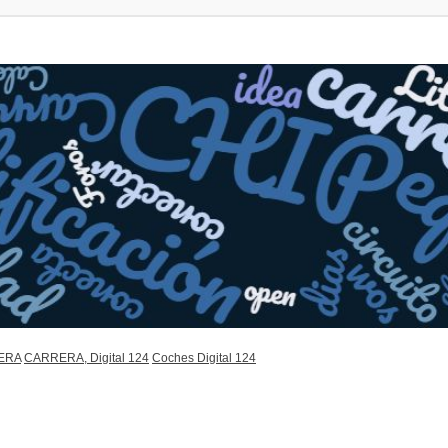
ERA
CARRERA, Digital 124
Coches Digital 124