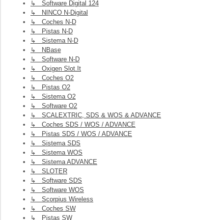
↳ Software Digital 124
↳ NINCO N-Digital
↳ Coches N-D
↳ Pistas N-D
↳ Sistema N-D
↳ NBase
↳ Software N-D
↳ Oxigen Slot.it
↳ Coches O2
↳ Pistas O2
↳ Sistema O2
↳ Software O2
↳ SCALEXTRIC, SDS & WOS & ADVANCE
↳ Coches SDS / WOS / ADVANCE
↳ Pistas SDS / WOS / ADVANCE
↳ Sistema SDS
↳ Sistema WOS
↳ Sistema ADVANCE
↳ SLOTER
↳ Software SDS
↳ Software WOS
↳ Scorpius Wireless
↳ Coches SW
↳ Pistas SW