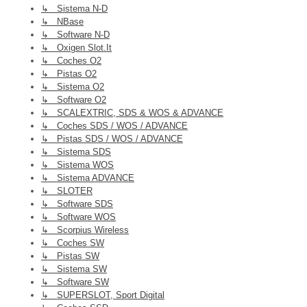
↳ Sistema N-D
↳ NBase
↳ Software N-D
↳ Oxigen Slot.it
↳ Coches O2
↳ Pistas O2
↳ Sistema O2
↳ Software O2
↳ SCALEXTRIC, SDS & WOS & ADVANCE
↳ Coches SDS / WOS / ADVANCE
↳ Pistas SDS / WOS / ADVANCE
↳ Sistema SDS
↳ Sistema WOS
↳ Sistema ADVANCE
↳ SLOTER
↳ Software SDS
↳ Software WOS
↳ Scorpius Wireless
↳ Coches SW
↳ Pistas SW
↳ Sistema SW
↳ Software SW
↳ SUPERSLOT, Sport Digital