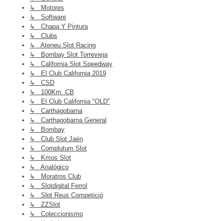
↳ Motores
↳ Software
↳ Chapa Y Pintura
↳ Clubs
↳ Ateneu Slot Racing
↳ Bombay Slot Torrevieja
↳ California Slot Speedway
↳ El Club California 2019
↳ CSD
↳ 100Km. CB
↳ El Club California "OLD"
↳ Carthagobarna
↳ Carthagobarna General
↳ Bombay
↳ Club Slot Jaén
↳ Complutum Slot
↳ Kmos Slot
↳ Analógico
↳ Moratros Club
↳ Slotdigital Ferrol
↳ Slot Reus Competició
↳ ZZSlot
↳ Coleccionismo