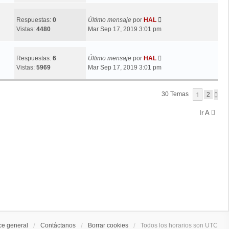
Respuestas:
0
Último mensaje
por
HAL
Vistas:
4480
Mar Sep 17, 2019 3:01 pm
Respuestas:
6
Último mensaje
por
HAL
Vistas:
5969
Mar Sep 17, 2019 3:01 pm
1
30 Temas
S
2
I
G
Ir A
U
I
E
N
T
E
ce general
Contáctanos
Borrar cookies
Todos los horarios son
UTC