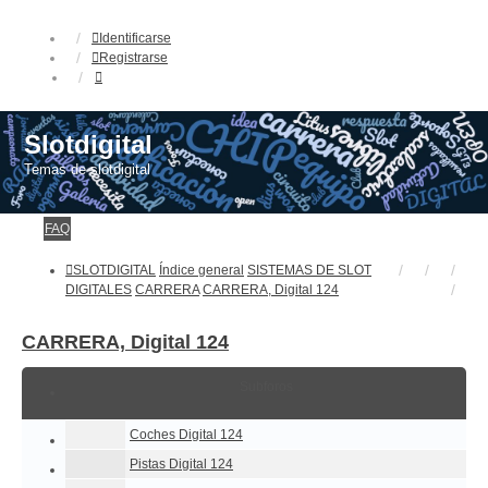
Identificarse
Registrarse
Slotdigital
Temas de slotdigital
FAQ
SLOTDIGITAL
Índice general
SISTEMAS DE SLOT
DIGITALES
CARRERA
CARRERA, Digital 124
CARRERA, Digital 124
Subforos
Coches Digital 124
Pistas Digital 124