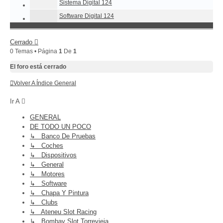
Sistema Digital 124
Software Digital 124
Cerrado
0 Temas • Página
1
De
1
El foro está cerrado
Volver A Índice General
Ir A
GENERAL
DE TODO UN POCO
↳ Banco De Pruebas
↳ Coches
↳ Dispositivos
↳ General
↳ Motores
↳ Software
↳ Chapa Y Pintura
↳ Clubs
↳ Ateneu Slot Racing
↳ Bombay Slot Torrevieja