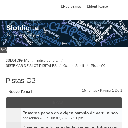
Registrarse
Identificarse
Slotdigital
Temas de slotdigital
FAQ
SLOTDIGITAL
Índice general
SISTEMAS DE SLOT DIGITALES
Oxigen Slot.it
Pistas O2
Pistas O2
15 Temas • Página
1
De
1
Nuevo Tema
TEMAS
Primeros pasos en oxigen cambio de carril ninco
por
Adrian
»
Lun Jun 07, 2021 2:51 pm
Diseñar circuito para digitalizar en un futuro con