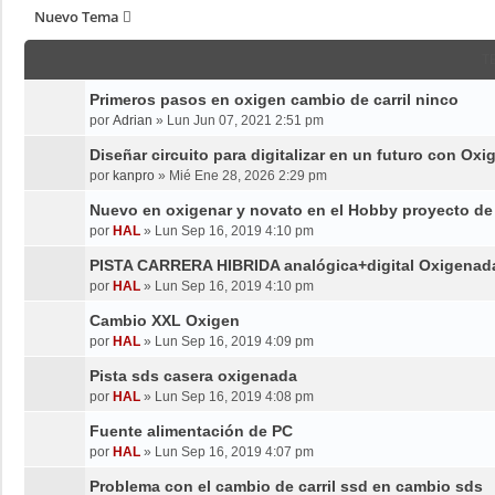
Nuevo Tema
T
Primeros pasos en oxigen cambio de carril ninco
por
Adrian
»
Lun Jun 07, 2021 2:51 pm
Diseñar circuito para digitalizar en un futuro con Oxi
por
kanpro
»
Mié Ene 28, 2026 2:29 pm
Nuevo en oxigenar y novato en el Hobby proyecto de
por
HAL
»
Lun Sep 16, 2019 4:10 pm
PISTA CARRERA HIBRIDA analógica+digital Oxigenad
por
HAL
»
Lun Sep 16, 2019 4:10 pm
Cambio XXL Oxigen
por
HAL
»
Lun Sep 16, 2019 4:09 pm
Pista sds casera oxigenada
por
HAL
»
Lun Sep 16, 2019 4:08 pm
Fuente alimentación de PC
por
HAL
»
Lun Sep 16, 2019 4:07 pm
Problema con el cambio de carril ssd en cambio sds