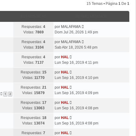
15 Temas • Página
1
De
1
ESTADÍSTICAS
ÚLTIMO MENSAJE
Respuestas:
4
por
MALAFAMA
Vistas:
7869
Dom Jul 26, 2026 1:49 pm
Respuestas:
4
por
MALAFAMA
Vistas:
3104
Sab Abr 18, 2026 5:48 pm
Respuestas:
4
por
HAL
Vistas:
7137
Lun Sep 16, 2019 4:11 pm
Respuestas:
15
por
HAL
Vistas:
11770
Lun Sep 16, 2019 4:10 pm
Respuestas:
21
por
HAL
Vistas:
15879
Lun Sep 16, 2019 4:09 pm
1
2
Respuestas:
17
por
HAL
Vistas:
13063
Lun Sep 16, 2019 4:08 pm
Respuestas:
18
por
HAL
Vistas:
13074
Lun Sep 16, 2019 4:08 pm
Respuestas:
7
por
HAL