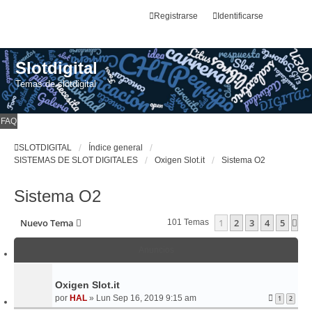
Registrarse
Identificarse
Slotdigital
Temas de slotdigital
FAQ
SLOTDIGITAL
Índice general
SISTEMAS DE SLOT DIGITALES
Oxigen Slot.it
Sistema O2
Sistema O2
Nuevo Tema
1
2
3
4
5
Si
101 Temas
Anuncios
Oxigen Slot.it
por
HAL
»
Lun Sep 16, 2019 9:15 am
1
2