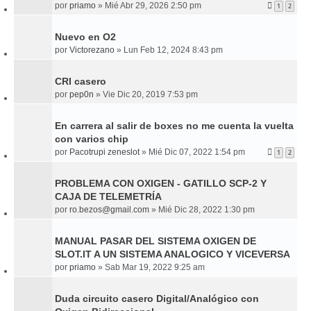
por
priamo
»
Mié Abr 29, 2026 2:50 pm
1
2
Nuevo en O2
por
Victorezano
»
Lun Feb 12, 2024 8:43 pm
CRI casero
por
pep0n
»
Vie Dic 20, 2019 7:53 pm
En carrera al salir de boxes no me cuenta la vuelta
con varios chip
por
Pacotrupi zeneslot
»
Mié Dic 07, 2022 1:54 pm
1
2
PROBLEMA CON OXIGEN - GATILLO SCP-2 Y
CAJA DE TELEMETRÍA
por
ro.bezos@gmail.com
»
Mié Dic 28, 2022 1:30 pm
MANUAL PASAR DEL SISTEMA OXIGEN DE
SLOT.IT A UN SISTEMA ANALOGICO Y VICEVERSA
por
priamo
»
Sab Mar 19, 2022 9:25 am
Duda circuito casero Digital/Analógico con