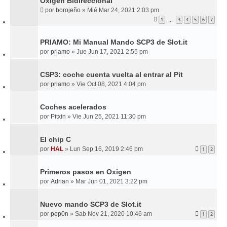
Oxigen Bidireccional
por
borojeño
»
Mié Mar 24, 2021 2:03 pm
1
3
4
5
6
7
…
PRIAMO: Mi Manual Mando SCP3 de Slot.it
por
priamo
»
Jue Jun 17, 2021 2:55 pm
CSP3: coche cuenta vuelta al entrar al Pit
por
priamo
»
Vie Oct 08, 2021 4:04 pm
Coches acelerados
por
Pitxin
»
Vie Jun 25, 2021 11:30 pm
El chip C
por
HAL
»
Lun Sep 16, 2019 2:46 pm
1
2
Primeros pasos en Oxigen
por
Adrian
»
Mar Jun 01, 2021 3:22 pm
Nuevo mando SCP3 de Slot.it
por
pep0n
»
Sab Nov 21, 2020 10:46 am
1
2