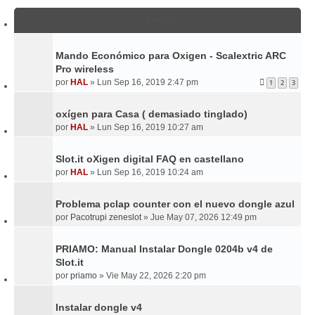
Temas
Mando Económico para Oxigen - Scalextric ARC
Pro wireless
por
HAL
»
Lun Sep 16, 2019 2:47 pm
1
2
3
oxígen para Casa ( demasiado tinglado)
por
HAL
»
Lun Sep 16, 2019 10:27 am
Slot.it oXigen digital FAQ en castellano
por
HAL
»
Lun Sep 16, 2019 10:24 am
Problema pclap counter con el nuevo dongle azul
por
Pacotrupi zeneslot
»
Jue May 07, 2026 12:49 pm
PRIAMO: Manual Instalar Dongle 0204b v4 de
Slot.it
por
priamo
»
Vie May 22, 2026 2:20 pm
Instalar dongle v4