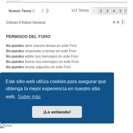
Nuevo Tema
1
2
3
4
5
Si
101 Temas
Ir A
Volver A Índice General
PERMISOS DEL FORO
No puedes
abrir nuevos temas en este Foro
No puedes
responder a temas en este Foro
No puedes
editar sus mensajes en este Foro
No puedes
borrar sus mensajes en este Foro
No puedes
enviar adjuntos en este Foro
Este sitio web utiliza cookies para asegurar que
SLOTDIGITAL
Índice general
Contáctanos
Borrar cookies
obtenga la mejor experiencia en nuestro sitio
Todos los horarios son
UTC
web.
Saber más
Desarrollado por
phpBB
® Forum Software © phpBB Limited
Traducción al español por
phpBB España
¡Lo entiendo!
Style
we_universal
created by INVENTEA & v12mike
Privacidad
|
Condiciones