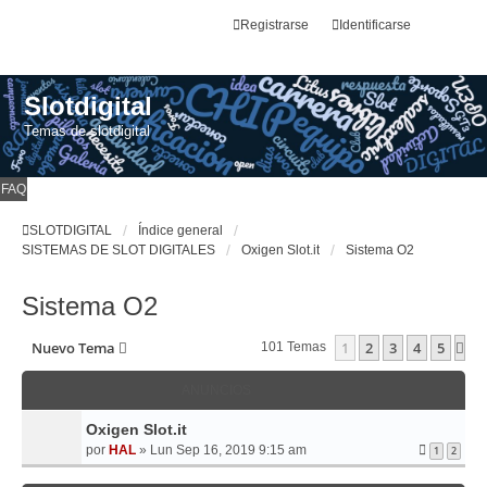
Registrarse
Identificarse
Slotdigital
Temas de slotdigital
FAQ
SLOTDIGITAL
Índice general
SISTEMAS DE SLOT DIGITALES
Oxigen Slot.it
Sistema O2
Sistema O2
Nuevo Tema
1
2
3
4
5
Si
101 Temas
ANUNCIOS
Oxigen Slot.it
por
HAL
»
Lun Sep 16, 2019 9:15 am
1
2