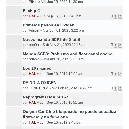
por
Pitxin
»
Vie Jun 25, 2021 11:30 pm
El chip C
por
HAL
»
Lun Sep 16, 2019 2:46 pm
1
2
Primeros pasos en Oxigen
por
Adrian
»
Mar Jun 01, 2021 3:22 pm
Nuevo mando SCP3 de Slot.it
por
pep0n
»
Sab Nov 21, 2020 10:46 am
1
2
Mando SCP3: Problema codificar canal coche
por
priamo
»
Mié Abr 28, 2021 7:13 am
Los 10 imanes
por
HAL
»
Lun Sep 16, 2019 10:52 am
1
2
DE ND. A OXIGEN
por
TONIPERLA
»
Vie Feb 05, 2021 4:27 pm
1
2
Reprogramacion SCP-2
por
HAL
»
Lun Sep 16, 2019 11:51 am
Oxigen Car Chip bloqueado no puedo actualizar
firmware y no funciona
por
HAL
»
Lun Sep 16, 2019 2:45 pm