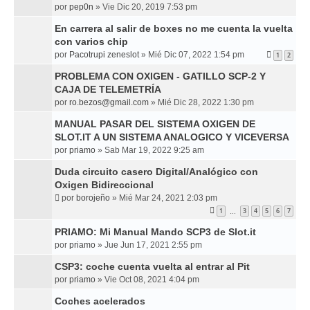
por
pep0n
»
Vie Dic 20, 2019 7:53 pm
En carrera al salir de boxes no me cuenta la vuelta
con varios chip
por
Pacotrupi zeneslot
»
Mié Dic 07, 2022 1:54 pm
1
2
PROBLEMA CON OXIGEN - GATILLO SCP-2 Y
CAJA DE TELEMETRÍA
por
ro.bezos@gmail.com
»
Mié Dic 28, 2022 1:30 pm
MANUAL PASAR DEL SISTEMA OXIGEN DE
SLOT.IT A UN SISTEMA ANALOGICO Y VICEVERSA
por
priamo
»
Sab Mar 19, 2022 9:25 am
Duda circuito casero Digital/Analógico con
Oxigen Bidireccional
por
borojeño
»
Mié Mar 24, 2021 2:03 pm
1
3
4
5
6
7
…
PRIAMO: Mi Manual Mando SCP3 de Slot.it
por
priamo
»
Jue Jun 17, 2021 2:55 pm
CSP3: coche cuenta vuelta al entrar al Pit
por
priamo
»
Vie Oct 08, 2021 4:04 pm
Coches acelerados