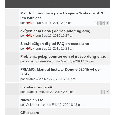
TEMAS
Mando Económico para Oxigen - Scalextric ARC
Pro wireless
por
HAL
»
Lun Sep 16, 2019 2:47 pm
1
2
3
oxígen para Casa ( demasiado tinglado)
por
HAL
»
Lun Sep 16, 2019 10:27 am
Slot.it oXigen digital FAQ en castellano
por
HAL
»
Lun Sep 16, 2019 10:24 am
Problema pclap counter con el nuevo dongle azul
por
Pacotrupi zeneslot
»
Jue May 07, 2026 12:49 pm
PRIAMO: Manual Instalar Dongle 0204b v4 de
Slot.it
por
priamo
»
Vie May 22, 2026 2:20 pm
Instalar dongle v4
por
priamo
»
Mié Abr 29, 2026 2:50 pm
1
2
Nuevo en O2
por
Victorezano
»
Lun Feb 12, 2024 8:43 pm
CRI casero