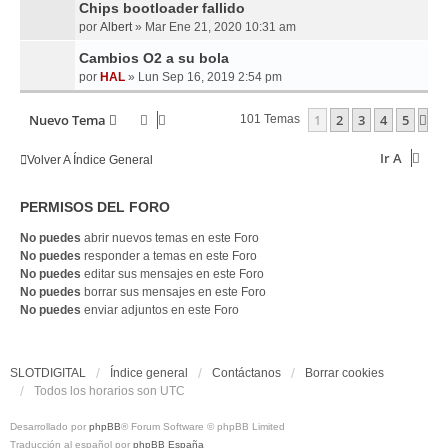
Chips bootloader fallido
por
Albert
»
Mar Ene 21, 2020 10:31 am
Cambios O2 a su bola
por
HAL
»
Lun Sep 16, 2019 2:54 pm
Nuevo Tema
1
2
3
4
5
Si
101 Temas
Ir A
Volver A Índice General
PERMISOS DEL FORO
No puedes
abrir nuevos temas en este Foro
No puedes
responder a temas en este Foro
No puedes
editar sus mensajes en este Foro
No puedes
borrar sus mensajes en este Foro
No puedes
enviar adjuntos en este Foro
SLOTDIGITAL
Índice general
Contáctanos
Borrar cookies
Todos los horarios son
UTC
Desarrollado por
phpBB
® Forum Software © phpBB Limited
Traducción al español por
phpBB España