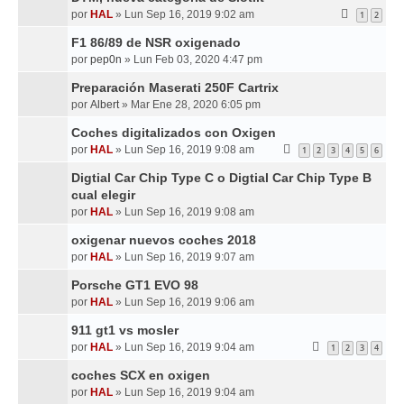
por
HAL
»
Lun Sep 16, 2019 9:02 am
1
2
F1 86/89 de NSR oxigenado
por
pep0n
»
Lun Feb 03, 2020 4:47 pm
Preparación Maserati 250F Cartrix
por
Albert
»
Mar Ene 28, 2020 6:05 pm
Coches digitalizados con Oxigen
por
HAL
»
Lun Sep 16, 2019 9:08 am
1
2
3
4
5
6
Digtial Car Chip Type C o Digtial Car Chip Type B
cual elegir
por
HAL
»
Lun Sep 16, 2019 9:08 am
oxigenar nuevos coches 2018
por
HAL
»
Lun Sep 16, 2019 9:07 am
Porsche GT1 EVO 98
por
HAL
»
Lun Sep 16, 2019 9:06 am
911 gt1 vs mosler
por
HAL
»
Lun Sep 16, 2019 9:04 am
1
2
3
4
coches SCX en oxigen
por
HAL
»
Lun Sep 16, 2019 9:04 am