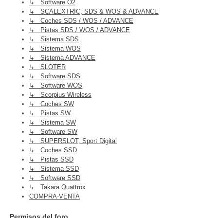
↳ Software O2
↳ SCALEXTRIC, SDS & WOS & ADVANCE
↳ Coches SDS / WOS / ADVANCE
↳ Pistas SDS / WOS / ADVANCE
↳ Sistema SDS
↳ Sistema WOS
↳ Sistema ADVANCE
↳ SLOTER
↳ Software SDS
↳ Software WOS
↳ Scorpius Wireless
↳ Coches SW
↳ Pistas SW
↳ Sistema SW
↳ Software SW
↳ SUPERSLOT, Sport Digital
↳ Coches SSD
↳ Pistas SSD
↳ Sistema SSD
↳ Software SSD
↳ Takara Quattrox
COMPRA-VENTA
Permisos del foro