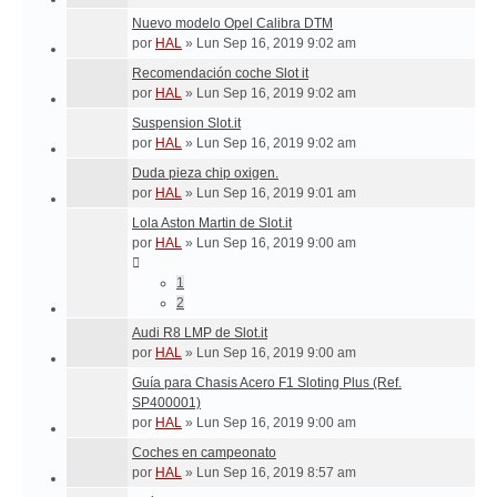
Nuevo modelo Opel Calibra DTM
por
HAL
»
Lun Sep 16, 2019 9:02 am
Recomendación coche Slot it
por
HAL
»
Lun Sep 16, 2019 9:02 am
Suspension Slot.it
por
HAL
»
Lun Sep 16, 2019 9:02 am
Duda pieza chip oxigen.
por
HAL
»
Lun Sep 16, 2019 9:01 am
Lola Aston Martin de Slot.it
por
HAL
»
Lun Sep 16, 2019 9:00 am
1
2
Audi R8 LMP de Slot.it
por
HAL
»
Lun Sep 16, 2019 9:00 am
Guía para Chasis Acero F1 Sloting Plus (Ref.
SP400001)
por
HAL
»
Lun Sep 16, 2019 9:00 am
Coches en campeonato
por
HAL
»
Lun Sep 16, 2019 8:57 am