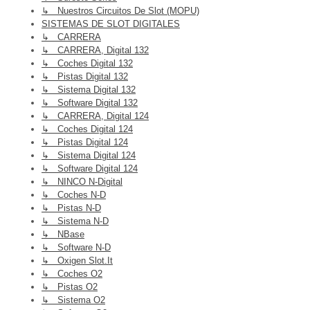
↳ Nuestros Circuitos De Slot (MOPU)
SISTEMAS DE SLOT DIGITALES
↳ CARRERA
↳ CARRERA, Digital 132
↳ Coches Digital 132
↳ Pistas Digital 132
↳ Sistema Digital 132
↳ Software Digital 132
↳ CARRERA, Digital 124
↳ Coches Digital 124
↳ Pistas Digital 124
↳ Sistema Digital 124
↳ Software Digital 124
↳ NINCO N-Digital
↳ Coches N-D
↳ Pistas N-D
↳ Sistema N-D
↳ NBase
↳ Software N-D
↳ Oxigen Slot.it
↳ Coches O2
↳ Pistas O2
↳ Sistema O2