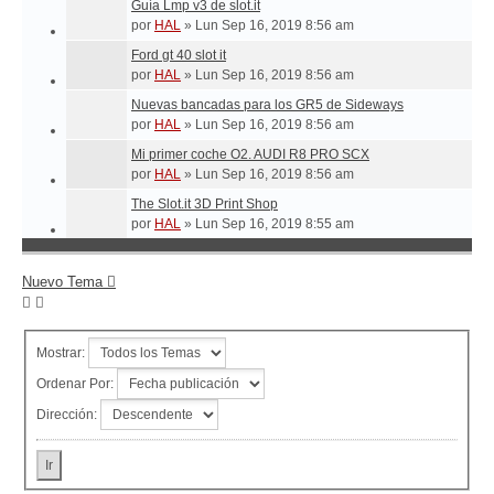
Guía Lmp v3 de slot.it
por
HAL
»
Lun Sep 16, 2019 8:56 am
Ford gt 40 slot it
por
HAL
»
Lun Sep 16, 2019 8:56 am
Nuevas bancadas para los GR5 de Sideways
por
HAL
»
Lun Sep 16, 2019 8:56 am
Mi primer coche O2. AUDI R8 PRO SCX
por
HAL
»
Lun Sep 16, 2019 8:56 am
The Slot.it 3D Print Shop
por
HAL
»
Lun Sep 16, 2019 8:55 am
Nuevo Tema
Mostrar:
Ordenar Por:
Dirección: