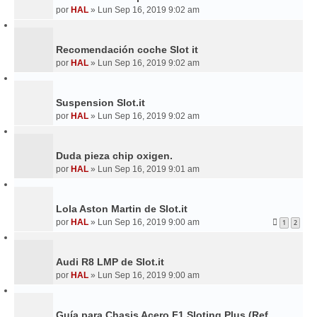
por
HAL
»
Lun Sep 16, 2019 9:02 am
Recomendación coche Slot it
por
HAL
»
Lun Sep 16, 2019 9:02 am
Suspension Slot.it
por
HAL
»
Lun Sep 16, 2019 9:02 am
Duda pieza chip oxigen.
por
HAL
»
Lun Sep 16, 2019 9:01 am
Lola Aston Martin de Slot.it
por
HAL
»
Lun Sep 16, 2019 9:00 am
1
2
Audi R8 LMP de Slot.it
por
HAL
»
Lun Sep 16, 2019 9:00 am
Guía para Chasis Acero F1 Sloting Plus (Ref.