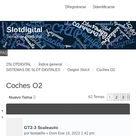
Registrarse
Identificarse
Slotdigital
Temas de slotdigital
FAQ
SLOTDIGITAL
Índice general
SISTEMAS DE SLOT DIGITALES
Oxigen Slot.it
Coches O2
Coches O2
Nuevo Tema
1
2
3
Si
62 Temas
Temas
GT2-3 Scaleauto
por
borojeño
»
Dom Ene 16, 2022 1:42 pm