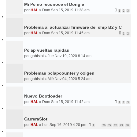
Mi Pc no reconoce el Dongle
por
HAL
»
Dom Sep 15, 2019 11:38 am
1
2
3
Problema al actualizar firmware del chip B2 y C
por
HAL
»
Dom Sep 15, 2019 11:45 am
1
2
Pclap vueltas rapidas
por
gabislot
»
Jue Nov 19, 2020 8:14 am
Problemas pclapcounter y oxigen
por
gabislot
»
Mié Nov 04, 2020 5:24 am
Nuevo Bootloader
por
HAL
»
Dom Sep 15, 2019 11:42 am
1
2
3
CarreraSlot
por
HAL
»
Lun Sep 16, 2019 4:20 pm
1
…
26
27
28
29
30