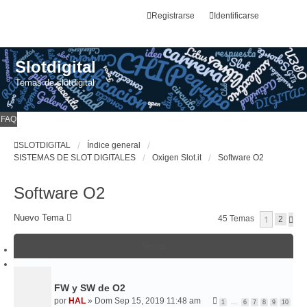
Registrarse
Identificarse
Slotdigital
Temas de slotdigital
FAQ
SLOTDIGITAL
Índice general
SISTEMAS DE SLOT DIGITALES
Oxigen Slot.it
Software O2
Software O2
Nuevo Tema
1
45 Temas
S
2
I
G
Temas
U
I
E
N
T
FW y SW de O2
E
por
HAL
»
Dom Sep 15, 2019 11:48 am
1
…
6
7
8
9
10