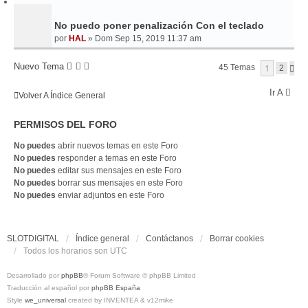
No puedo poner penalización Con el teclado
por
HAL
»
Dom Sep 15, 2019 11:37 am
Nuevo Tema
1
45 Temas
S
2
I
G
Ir A
Volver A Índice General
U
I
E
PERMISOS DEL FORO
N
T
E
No puedes
abrir nuevos temas en este Foro
No puedes
responder a temas en este Foro
No puedes
editar sus mensajes en este Foro
No puedes
borrar sus mensajes en este Foro
No puedes
enviar adjuntos en este Foro
SLOTDIGITAL
Índice general
Contáctanos
Borrar cookies
Todos los horarios son
UTC
Desarrollado por
phpBB
® Forum Software © phpBB Limited
Traducción al español por
phpBB España
Style
we_universal
created by INVENTEA & v12mike